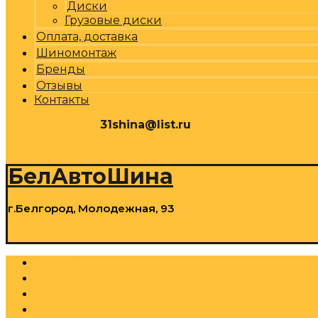
Диски
Грузовые диски
Оплата, доставка
Шиномонтаж
Бренды
Отзывы
Контакты
31shina@list.ru
0
Р
Cart
БелАвтоШина
г.Белгород, Молодежная, 93
0
Р
Cart
Шины
Грузовые шины
Диски
Грузовые диски