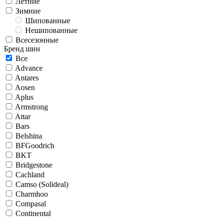
Летние
Зимние
Шипованные
Нешипованные
Всесезонные
Бренд шин
Все
Advance
Antares
Aosen
Aplus
Armstrong
Attar
Bars
Belshina
BFGoodrich
BKT
Bridgestone
Cachland
Camso (Solideal)
Charmhoo
Compasal
Continental