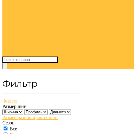
Поиск
товаров
Фильтр
Фильтр
Размер шин
Размер разношироких шин
Сезон
Все