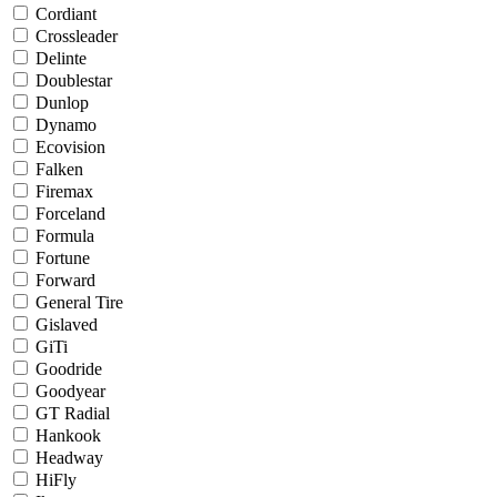
Cordiant
Crossleader
Delinte
Doublestar
Dunlop
Dynamo
Ecovision
Falken
Firemax
Forceland
Formula
Fortune
Forward
General Tire
Gislaved
GiTi
Goodride
Goodyear
GT Radial
Hankook
Headway
HiFly