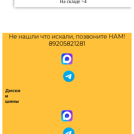
На складе >4
Не нашли что искали, позвоните НАМ!
89205821281
Диски
и
шины