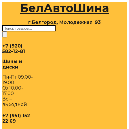
БелАвтоШина
Перейти
к
содержимому
г.Белгород, Молодежная, 93
Поиск
товаров
+7 (920)
582-12-81
Шины и
диски
Пн-Пт 09.00-
19.00
Сб 10.00-
17.00
Вс –
выходной
+7 (951) 152
22 69