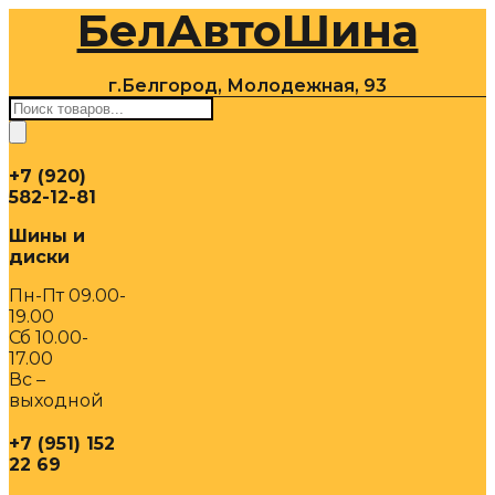
БелАвтоШина
Перейти
к
содержимому
г.Белгород, Молодежная, 93
Поиск
товаров
+7 (920)
582-12-81
Шины и
диски
Пн-Пт 09.00-
19.00
Сб 10.00-
17.00
Вс –
выходной
+7 (951) 152
22 69