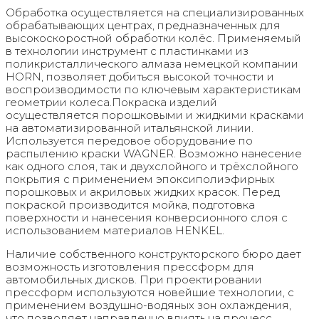
Обработка осуществляется на специализированных
обрабатывающих центрах, предназначенных для
высокоскоростной обработки колёс. Применяемый
в технологии инструмент с пластинками из
поликристаллического алмаза немецкой компании
HORN, позволяет добиться высокой точности и
воспроизводимости по ключевым характеристикам
геометрии колеса.Покраска изделий
осуществляется порошковыми и жидкими красками
на автоматизированной итальянской линии.
Используется передовое оборудование по
распылению краски WAGNER. Возможно нанесение
как одного слоя, так и двухслойного и трёхслойного
покрытия с применением эпоксиполиэфирных
порошковых и акриловых жидких красок. Перед
покраской производится мойка, подготовка
поверхности и нанесения конверсионного слоя с
использованием материалов HENKEL.
Наличие собственного конструкторского бюро дает
возможность изготовления прессформ для
автомобильных дисков. При проектировании
прессформ используются новейшие технологии, с
применением воздушно-водяных зон охлаждения,
что позволяет направленно влиять на процесс