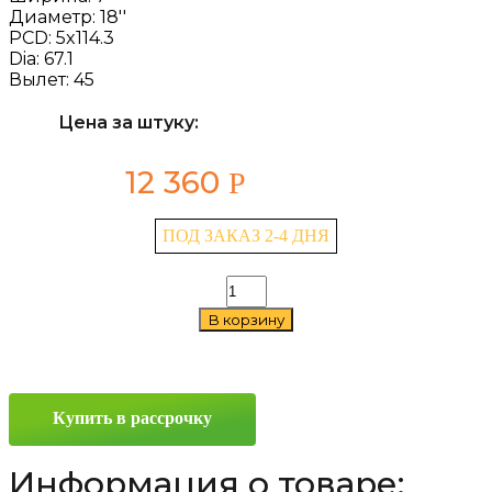
Диаметр:
18''
PCD:
5x114.3
Dia:
67.1
Вылет:
45
Цена за штуку:
12 360
Р
ПОД ЗАКАЗ 2-4 ДНЯ
Количество
товара
В корзину
Khomen
Wheels
KHW1806
(CX-
5/3)
Купить в рассрочку
7x18
5x114.3
ET45
Информация о товаре:
D67.1