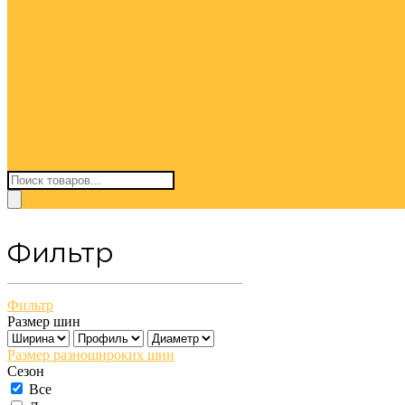
Поиск
товаров
Фильтр
Фильтр
Размер шин
Размер разношироких шин
Сезон
Все