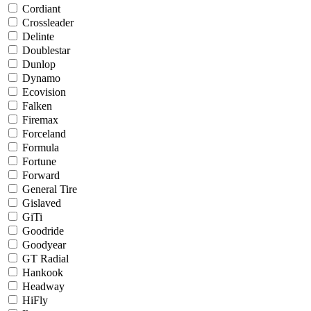
Cordiant
Crossleader
Delinte
Doublestar
Dunlop
Dynamo
Ecovision
Falken
Firemax
Forceland
Formula
Fortune
Forward
General Tire
Gislaved
GiTi
Goodride
Goodyear
GT Radial
Hankook
Headway
HiFly