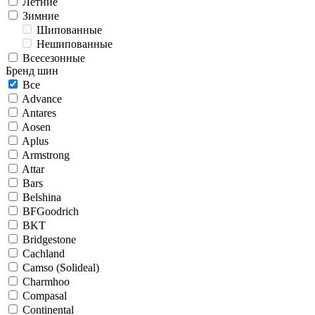
Летние
Зимние
Шипованные
Нешипованные
Всесезонные
Бренд шин
Все
Advance
Antares
Aosen
Aplus
Armstrong
Attar
Bars
Belshina
BFGoodrich
BKT
Bridgestone
Cachland
Camso (Solideal)
Charmhoo
Compasal
Continental