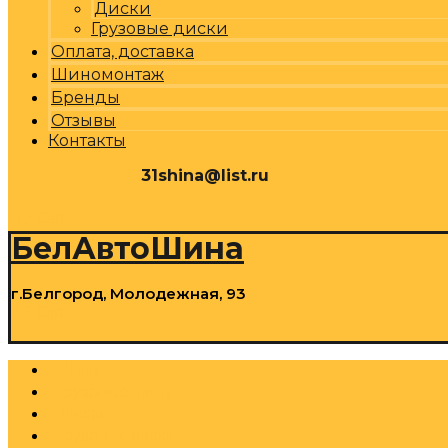
Диски
Грузовые диски
Оплата, доставка
Шиномонтаж
Бренды
Отзывы
Контакты
31shina@list.ru
0
Р
Cart
БелАвтоШина
г.Белгород, Молодежная, 93
0
Р
Cart
Шины
Грузовые шины
Диски
Грузовые диски