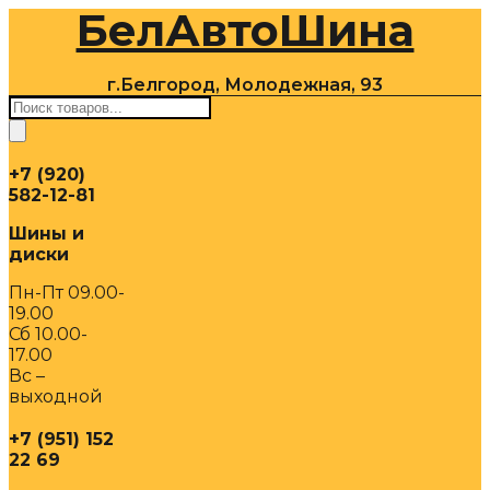
БелАвтоШина
Перейти
к
содержимому
г.Белгород, Молодежная, 93
Поиск
товаров
+7 (920)
582-12-81
Шины и
диски
Пн-Пт 09.00-
19.00
Сб 10.00-
17.00
Вс –
выходной
+7 (951) 152
22 69