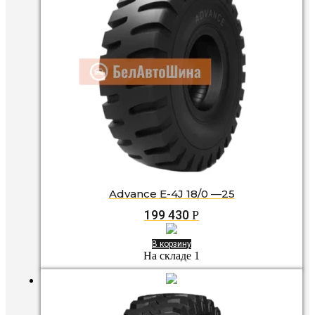
Advance E-4J 18/0 —25
199 430
Р
В корзину
На складе 1