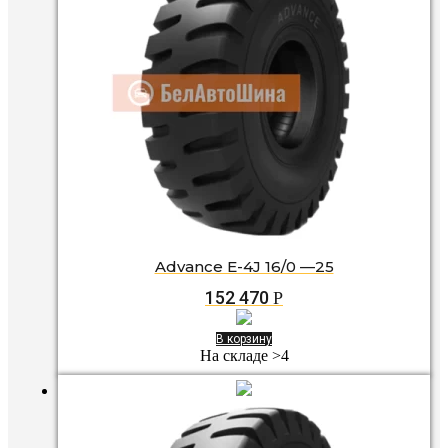
Advance E-4J 16/0 —25
152 470
Р
В корзину
На складе >4