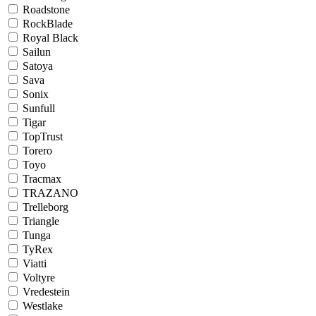
Roadstone
RockBlade
Royal Black
Sailun
Satoya
Sava
Sonix
Sunfull
Tigar
TopTrust
Torero
Toyo
Tracmax
TRAZANO
Trelleborg
Triangle
Tunga
TyRex
Viatti
Voltyre
Vredestein
Westlake