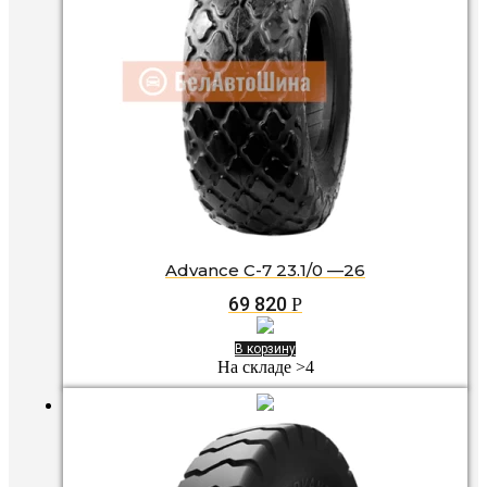
Advance C-7 23.1/0 —26
69 820
Р
В корзину
На складе >4