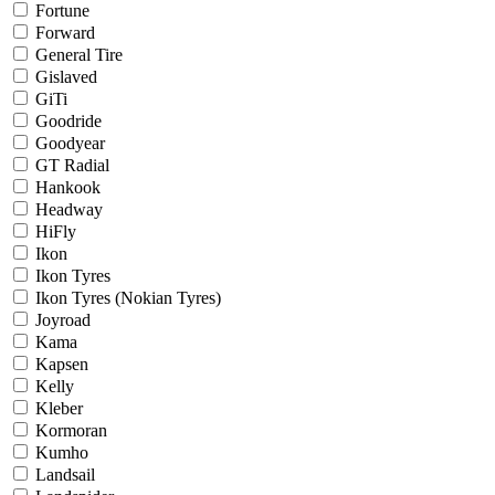
Fortune
Forward
General Tire
Gislaved
GiTi
Goodride
Goodyear
GT Radial
Hankook
Headway
HiFly
Ikon
Ikon Tyres
Ikon Tyres (Nokian Tyres)
Joyroad
Kama
Kapsen
Kelly
Kleber
Kormoran
Kumho
Landsail