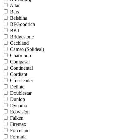
Attar
Bars
Belshina
BFGoodrich
BKT
Bridgestone
Cachland
Camso (Solideal)
Charmhoo
Compasal
Continental
Cordiant
Crossleader
Delinte
Doublestar
Dunlop
Dynamo
Ecovision
Falken
Firemax
Forceland
Formula