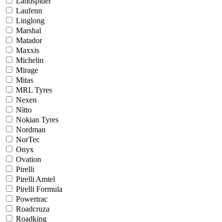
Landspider
Laufenn
Linglong
Marshal
Matador
Maxxis
Michelin
Mirage
Mitas
MRL Tyres
Nexen
Nitto
Nokian Tyres
Nordman
NorTec
Onyx
Ovation
Pirelli
Pirelli Amtel
Pirelli Formula
Powertrac
Roadcruza
Roadking