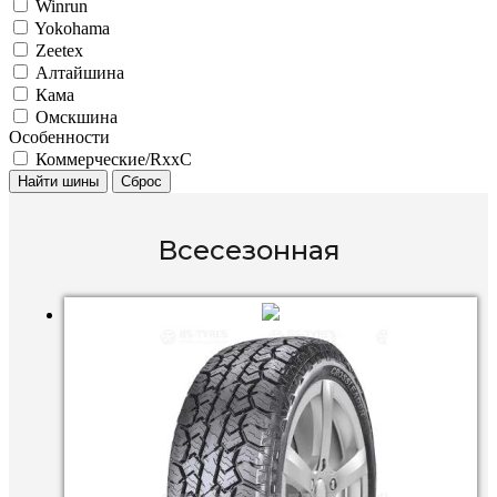
Winrun
Yokohama
Zeetex
Алтайшина
Кама
Омскшина
Особенности
Коммерческие/RxxC
Найти шины
Сброс
Всесезонная