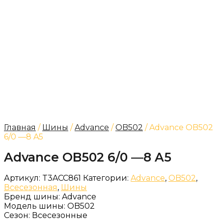
Главная
/
Шины
/
Advance
/
OB502
/ Advance OB502
6/0 —8 A5
Advance OB502 6/0 —8 A5
Артикул:
T3ACC861
Категории:
Advance
,
OB502
,
Всесезонная
,
Шины
Бренд шины:
Advance
Модель шины:
OB502
Сезон:
Всесезонные