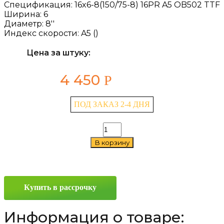
Спецификация:
16x6-8(150/75-8) 16PR A5 OB502 TTF
Ширина:
6
Диаметр:
8''
Индекс скорости:
A5 ()
Цена за штуку:
4 450
Р
ПОД ЗАКАЗ 2-4 ДНЯ
Количество
товара
В корзину
Advance
OB502
6/0
—
8
Купить в рассрочку
A5
Информация о товаре: