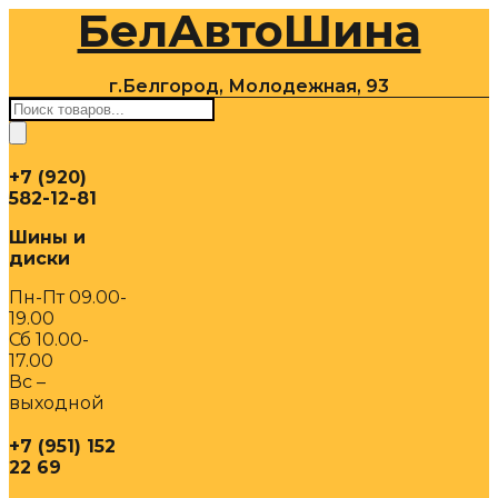
БелАвтоШина
Перейти
к
содержимому
г.Белгород, Молодежная, 93
Поиск
товаров
+7 (920)
582-12-81
Шины и
диски
Пн-Пт 09.00-
19.00
Сб 10.00-
17.00
Вс –
выходной
+7 (951) 152
22 69