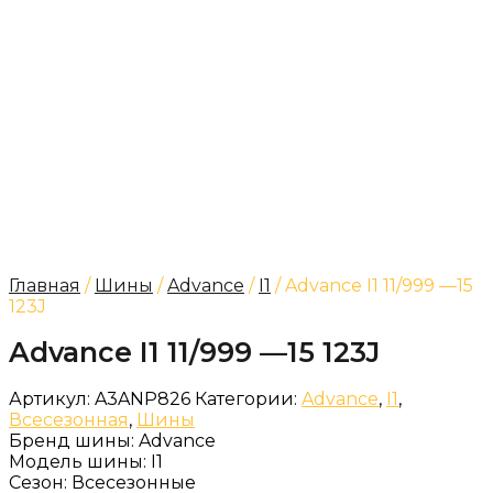
Главная
/
Шины
/
Advance
/
I1
/ Advance I1 11/999 —15
123J
Advance I1 11/999 —15 123J
Артикул:
A3ANP826
Категории:
Advance
,
I1
,
Всесезонная
,
Шины
Бренд шины:
Advance
Модель шины:
I1
Сезон:
Всесезонные