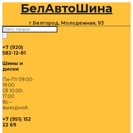
БелАвтоШина
Перейти
к
содержимому
г.Белгород, Молодежная, 93
Поиск
товаров
+7 (920)
582-12-81
Шины и
диски
Пн-Пт 09.00-
19.00
Сб 10.00-
17.00
Вс –
выходной
+7 (951) 152
22 69