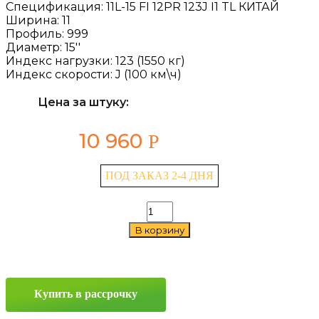
Спецификация:
11L-15 FI 12PR 123J I1 TL КИТАЙ
Ширина:
11
Профиль:
999
Диаметр:
15''
Индекс нагрузки:
123 (1550 кг)
Индекс скорости:
J (100 км\ч)
Цена за штуку:
10 960
Р
ПОД ЗАКАЗ 2-4 ДНЯ
Количество
товара
В корзину
Advance
I1
11/999
—
15
Купить в рассрочку
123J