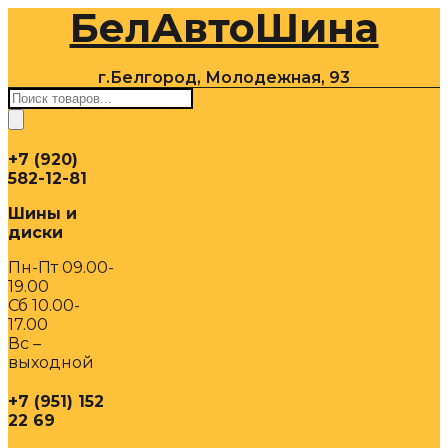
БелАвтоШина
Перейти
к
содержимому
г.Белгород, Молодежная, 93
Поиск
товаров
+7 (920)
582-12-81
Шины и
диски
Пн-Пт 09.00-
19.00
Сб 10.00-
17.00
Вс –
выходной
+7 (951) 152
22 69