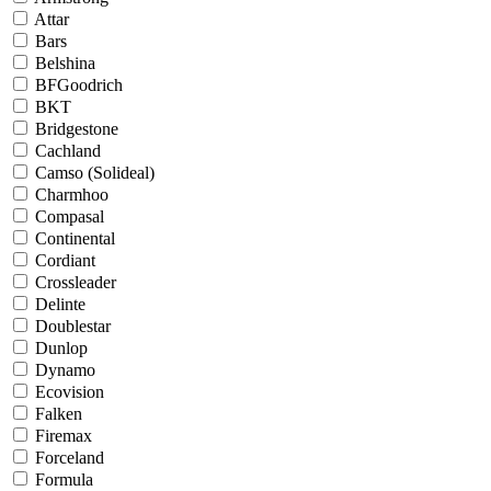
Attar
Bars
Belshina
BFGoodrich
BKT
Bridgestone
Cachland
Camso (Solideal)
Charmhoo
Compasal
Continental
Cordiant
Crossleader
Delinte
Doublestar
Dunlop
Dynamo
Ecovision
Falken
Firemax
Forceland
Formula