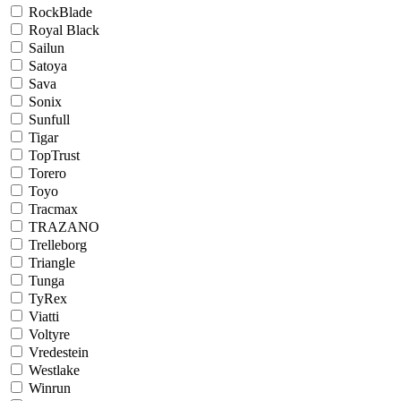
RockBlade
Royal Black
Sailun
Satoya
Sava
Sonix
Sunfull
Tigar
TopTrust
Torero
Toyo
Tracmax
TRAZANO
Trelleborg
Triangle
Tunga
TyRex
Viatti
Voltyre
Vredestein
Westlake
Winrun