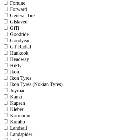
Fortune
Forward
General Tire
Gislaved
GiTi
Goodride
Goodyear
GT Radial
Hankook
Headway
HiFly
Ikon
Ikon Tyres
Ikon Tyres (Nokian Tyres)
Joyroad
Kama
Kapsen
Kleber
Kormoran
Kumho
Landsail
Landspider