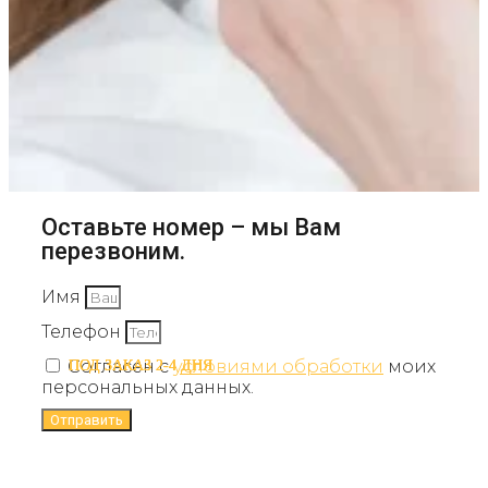
Оставьте номер – мы Вам
перезвоним.
Имя
Телефон
Согласен с
условиями обработки
моих
ПОД ЗАКАЗ 2-4 ДНЯ
ПОД ЗАКАЗ 2-4 ДНЯ
ПОД ЗАКАЗ 2-4 ДНЯ
персональных данных.
Отправить