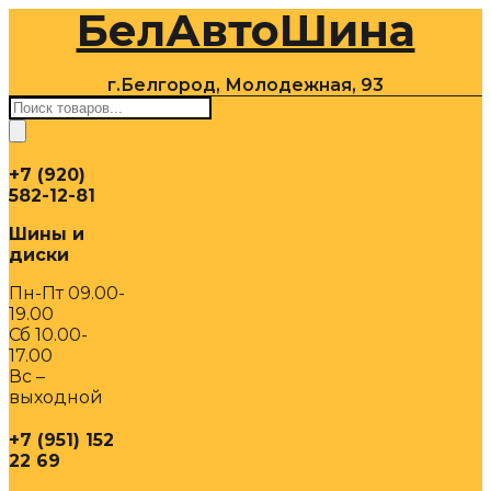
БелАвтоШина
Перейти
к
содержимому
г.Белгород, Молодежная, 93
Поиск
товаров
+7 (920)
582-12-81
Шины и
диски
Пн-Пт 09.00-
19.00
Сб 10.00-
17.00
Вс –
выходной
+7 (951) 152
22 69