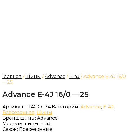
Главная
/
Шины
/
Advance
/
E-4J
/ Advance E-4J 16/0
—25
Advance E-4J 16/0 —25
Артикул:
T1AGO234
Категории:
Advance
,
E-4J
,
Всесезонная
,
Шины
Бренд шины:
Advance
Модель шины:
E-4J
Сезон:
Всесезонные