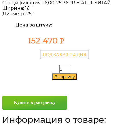
Спецификация:
16,00-25 36PR E-4J TL КИТАЙ
Ширина:
16
Диаметр:
25''
Цена за штуку:
152 470
Р
ПОД ЗАКАЗ 2-4 ДНЯ
Количество
товара
В корзину
Advance
E-
4J
16/0
—
Купить в рассрочку
25
Информация о товаре: