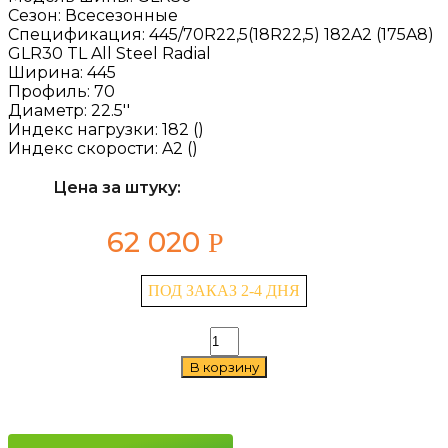
Сезон:
Всесезонные
Спецификация:
445/70R22,5(18R22,5) 182A2 (175A8)
GLR30 TL All Steel Radial
Ширина:
445
Профиль:
70
Диаметр:
22.5''
Индекс нагрузки:
182 ()
Индекс скорости:
A2 ()
Цена за штуку:
62 020
Р
ПОД ЗАКАЗ 2-4 ДНЯ
Количество
товара
В корзину
Advance
GLR30
445/70
R22.5
182A2