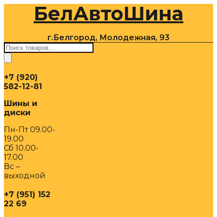
БелАвтоШина
Перейти
к
содержимому
г.Белгород, Молодежная, 93
Поиск
товаров
+7 (920)
582-12-81
Шины и
диски
Пн-Пт 09.00-
19.00
Сб 10.00-
17.00
Вс –
выходной
+7 (951) 152
22 69