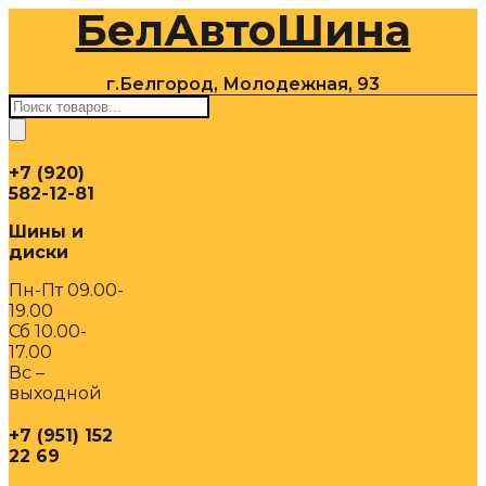
БелАвтоШина
Перейти
к
содержимому
г.Белгород, Молодежная, 93
Поиск
товаров
+7 (920)
582-12-81
Шины и
диски
Пн-Пт 09.00-
19.00
Сб 10.00-
17.00
Вс –
выходной
+7 (951) 152
22 69