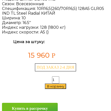
Сезон:
Всесезонные
Спецификация:
10R16,5(260/70R16,5) 128A5 GLR05
IND TL Steel Radial КИТАЙ
Ширина:
10
Диаметр:
16.5''
Индекс нагрузки:
128 (1800 кг)
Индекс скорости:
A5 ()
Цена за штуку:
15 960
Р
ПОД ЗАКАЗ 2-4 ДНЯ
Количество
товара
В корзину
Advance
GLR05
IND
10/0
R16.5
Купить в рассрочку
128A5