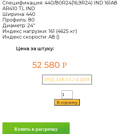
Спецификация:
440/80R24(16,9R24) IND 161A8
AR410 TL IND
Ширина:
440
Профиль:
80
Диаметр:
24''
Индекс нагрузки:
161 (4625 кг)
Индекс скорости:
A8 ()
Цена за штуку:
52 580
Р
ПОД ЗАКАЗ 2-4 ДНЯ
Количество
товара
В корзину
Advance
AR410
440/80
R24
161A8
Купить в рассрочку