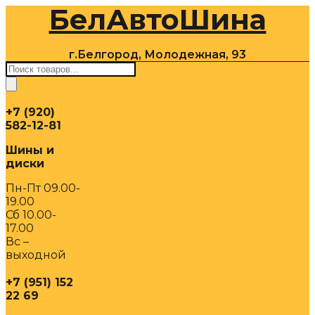
БелАвтоШина
Перейти
к
содержимому
г.Белгород, Молодежная, 93
Поиск
товаров
+7 (920)
582-12-81
Шины и
диски
Пн-Пт 09.00-
19.00
Сб 10.00-
17.00
Вс –
выходной
+7 (951) 152
22 69