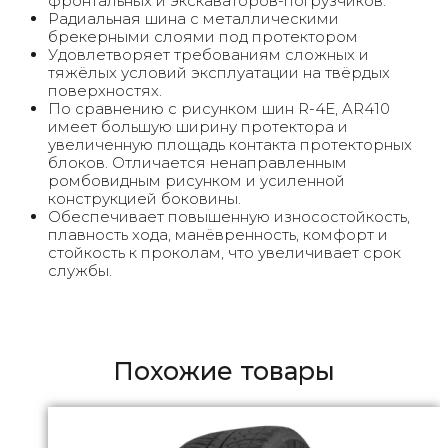
фронтальных и экскаваторов-погрузчиков.
Радиальная шина с металлическими
брекерными слоями под протектором
Удовлетворяет требованиям сложных и
тяжёлых условий эксплуатации на твёрдых
поверхностях.
По сравнению с рисунком шин R-4E, AR410
имеет большую ширину протектора и
увеличенную площадь контакта протекторных
блоков. Отличается ненаправленным
ромбовидным рисунком и усиленной
конструкцией боковины.
Обеспечивает повышенную износостойкость,
плавность хода, манёвренность, комфорт и
стойкость к проколам, что увеличивает срок
службы.
Похожие товары