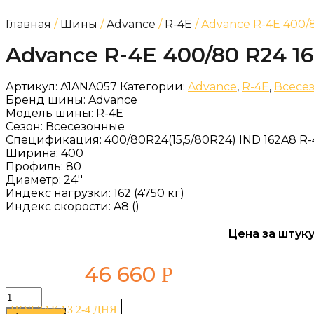
Главная
/
Шины
/
Advance
/
R-4E
/ Advance R-4E 400/
Advance R-4E 400/80 R24 1
Артикул:
A1ANA057
Категории:
Advance
,
R-4E
,
Всесе
Бренд шины:
Advance
Модель шины:
R-4E
Сезон:
Всесезонные
Спецификация:
400/80R24(15,5/80R24) IND 162A8 R-
Ширина:
400
Профиль:
80
Диаметр:
24''
Индекс нагрузки:
162 (4750 кг)
Индекс скорости:
A8 ()
Цена за штуку
46 660
Р
Количество
товара
ПОД ЗАКАЗ 2-4 ДНЯ