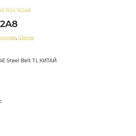
80 R24 162A8
62A8
зонная
,
Шины
4E Steel Belt TL КИТАЙ
: