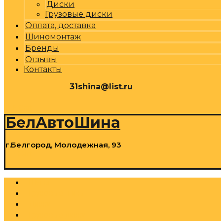
Диски
Грузовые диски
Оплата, доставка
Шиномонтаж
Бренды
Отзывы
Контакты
31shina@list.ru
0
Р
Cart
БелАвтоШина
г.Белгород, Молодежная, 93
0
Р
Cart
Шины
Грузовые шины
Диски
Грузовые диски