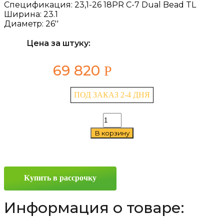
Спецификация:
23,1-26 18PR C-7 Dual Bead TL
Ширина:
23.1
Диаметр:
26''
Цена за штуку:
69 820
Р
ПОД ЗАКАЗ 2-4 ДНЯ
Количество
товара
В корзину
Advance
C-
7
23.1/0
—
Купить в рассрочку
26
Информация о товаре: