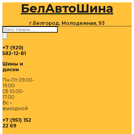
БелАвтоШина
Перейти
к
содержимому
г.Белгород, Молодежная, 93
Поиск
товаров
+7 (920)
582-12-81
Шины и
диски
Пн-Пт 09.00-
19.00
Сб 10.00-
17.00
Вс –
выходной
+7 (951) 152
22 69