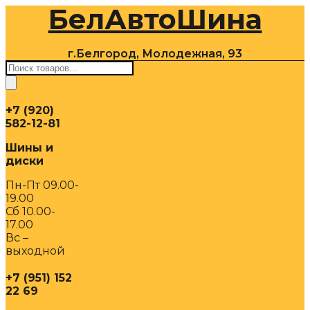
БелАвтоШина
Перейти
к
содержимому
г.Белгород, Молодежная, 93
Поиск
товаров
+7 (920)
582-12-81
Шины и
диски
Пн-Пт 09.00-
19.00
Сб 10.00-
17.00
Вс –
выходной
+7 (951) 152
22 69