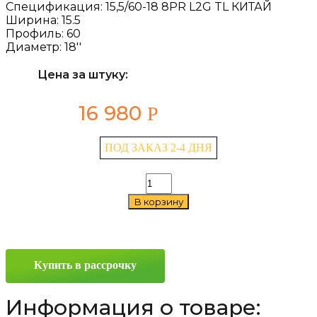
Спецификация:
15,5/60-18 8PR L2G TL КИТАЙ
Ширина:
15.5
Профиль:
60
Диаметр:
18''
Цена за штуку:
16 980
Р
ПОД ЗАКАЗ 2-4 ДНЯ
Количество
товара
В корзину
Advance
L2G
15.5/60
—
18
Купить в рассрочку
Информация о товаре: