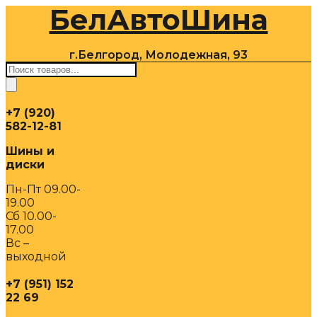
БелАвтоШина
Перейти
к
содержимому
г.Белгород, Молодежная, 93
Поиск
товаров
+7 (920)
582-12-81
Шины и
диски
Пн-Пт 09.00-
19.00
Сб 10.00-
17.00
Вс –
выходной
+7 (951) 152
22 69