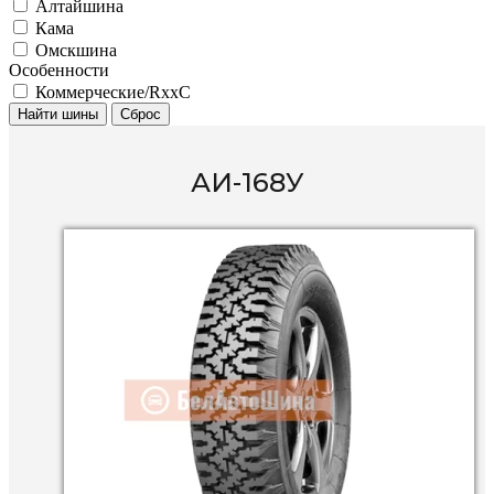
Алтайшина
Кама
Омскшина
Особенности
Коммерческие/RxxC
Найти шины
Сброс
АИ-168У