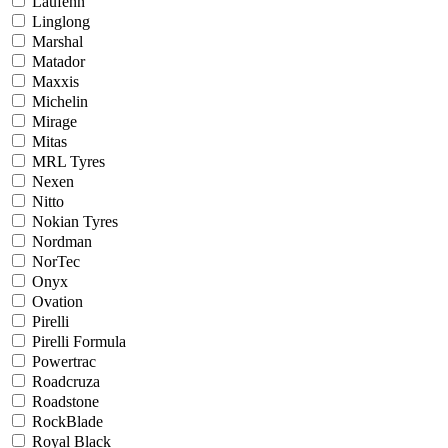
Laufenn
Linglong
Marshal
Matador
Maxxis
Michelin
Mirage
Mitas
MRL Tyres
Nexen
Nitto
Nokian Tyres
Nordman
NorTec
Onyx
Ovation
Pirelli
Pirelli Formula
Powertrac
Roadcruza
Roadstone
RockBlade
Royal Black