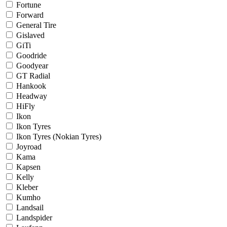
Fortune
Forward
General Tire
Gislaved
GiTi
Goodride
Goodyear
GT Radial
Hankook
Headway
HiFly
Ikon
Ikon Tyres
Ikon Tyres (Nokian Tyres)
Joyroad
Kama
Kapsen
Kelly
Kleber
Kumho
Landsail
Landspider