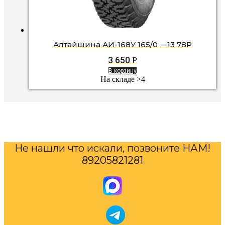
Алтайшина АИ-168У 165/0 —13 78P
3 650
Р
В корзину
На складе >4
Не нашли что искали, позвоните НАМ!
89205821281