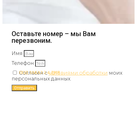
Оставьте номер – мы Вам
перезвоним.
Имя
Телефон
Согласен с
условиями обработки
моих
ПОД ЗАКАЗ 2-4 ДНЯ
персональных данных.
Отправить