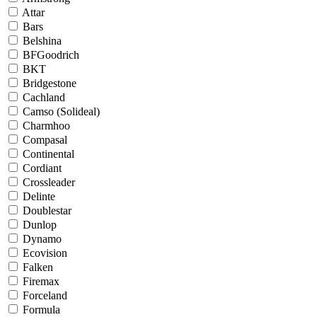
Attar
Bars
Belshina
BFGoodrich
BKT
Bridgestone
Cachland
Camso (Solideal)
Charmhoo
Compasal
Continental
Cordiant
Crossleader
Delinte
Doublestar
Dunlop
Dynamo
Ecovision
Falken
Firemax
Forceland
Formula