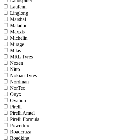
Landspider
Laufenn
Linglong
Marshal
Matador
Maxxis
Michelin
Mirage
Mitas
MRL Tyres
Nexen
Nitto
Nokian Tyres
Nordman
NorTec
Onyx
Ovation
Pirelli
Pirelli Amtel
Pirelli Formula
Powertrac
Roadcruza
Roadking