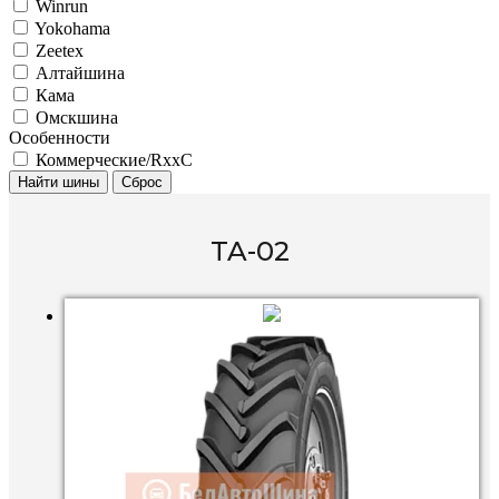
Winrun
Yokohama
Zeetex
Алтайшина
Кама
Омскшина
Особенности
Коммерческие/RxxC
Найти шины
Сброс
TA-02