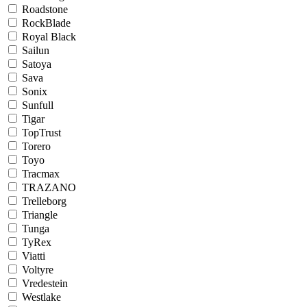
Roadstone
RockBlade
Royal Black
Sailun
Satoya
Sava
Sonix
Sunfull
Tigar
TopTrust
Torero
Toyo
Tracmax
TRAZANO
Trelleborg
Triangle
Tunga
TyRex
Viatti
Voltyre
Vredestein
Westlake