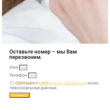
Оставьте номер – мы Вам
перезвоним.
Имя
Телефон
Согласен с
условиями обработки
моих
ПОД ЗАКАЗ 2-4 ДНЯ
персональных данных.
Отправить