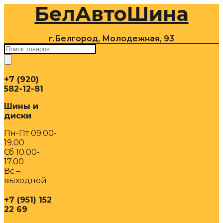
БелАвтоШина
Перейти
к
содержимому
г.Белгород, Молодежная, 93
Поиск
товаров
+7 (920)
582-12-81
Шины и
диски
Пн-Пт 09.00-
19.00
Сб 10.00-
17.00
Вс –
выходной
+7 (951) 152
22 69