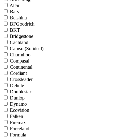
Attar
Bars
Belshina
BFGoodrich
BKT
Bridgestone
Cachland
Camso (Solideal)
Charmhoo
Compasal
Continental
Cordiant
Crossleader
Delinte
Doublestar
Dunlop
Dynamo
Ecovision
Falken
Firemax
Forceland
Formula