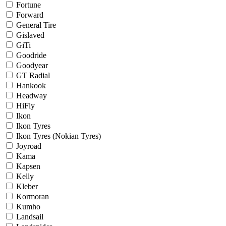
Fortune
Forward
General Tire
Gislaved
GiTi
Goodride
Goodyear
GT Radial
Hankook
Headway
HiFly
Ikon
Ikon Tyres
Ikon Tyres (Nokian Tyres)
Joyroad
Kama
Kapsen
Kelly
Kleber
Kormoran
Kumho
Landsail