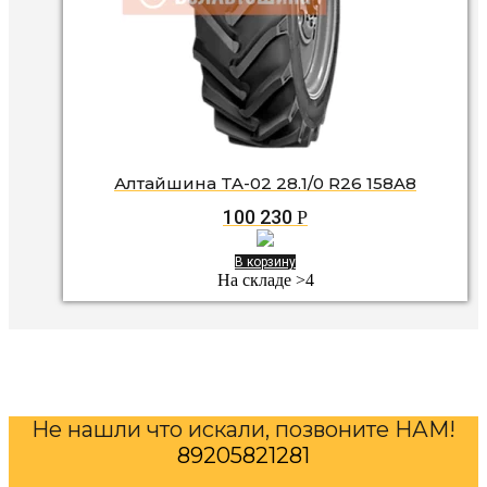
Алтайшина TA-02 28.1/0 R26 158A8
100 230
Р
В корзину
На складе >4
Не нашли что искали, позвоните НАМ!
89205821281