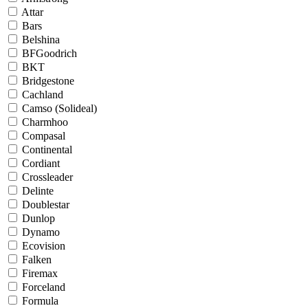
Attar
Bars
Belshina
BFGoodrich
BKT
Bridgestone
Cachland
Camso (Solideal)
Charmhoo
Compasal
Continental
Cordiant
Crossleader
Delinte
Doublestar
Dunlop
Dynamo
Ecovision
Falken
Firemax
Forceland
Formula