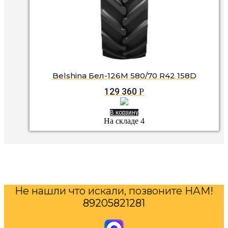
Belshina Бел-126М 580/70 R42 158D
129 360
Р
В корзину
На складе 4
Не нашли что искали, позвоните НАМ!
89205821281