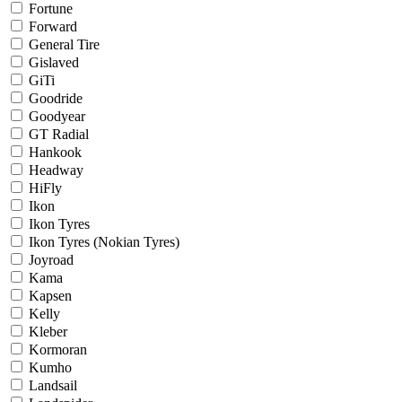
Fortune
Forward
General Tire
Gislaved
GiTi
Goodride
Goodyear
GT Radial
Hankook
Headway
HiFly
Ikon
Ikon Tyres
Ikon Tyres (Nokian Tyres)
Joyroad
Kama
Kapsen
Kelly
Kleber
Kormoran
Kumho
Landsail