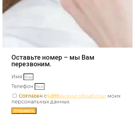
Оставьте номер – мы Вам
перезвоним.
Имя
Телефон
Согласен с
условиями обработки
моих
ПОД ЗАКАЗ 2-4 ДНЯ
персональных данных.
Отправить