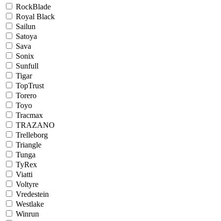
RockBlade
Royal Black
Sailun
Satoya
Sava
Sonix
Sunfull
Tigar
TopTrust
Torero
Toyo
Tracmax
TRAZANO
Trelleborg
Triangle
Tunga
TyRex
Viatti
Voltyre
Vredestein
Westlake
Winrun