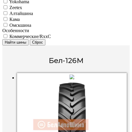
Yokohama
Zeetex
Алтайшина
Кама
Омскшина
Особенности
Коммерческие/RxxC
Найти шины
Сброс
Бел-126М