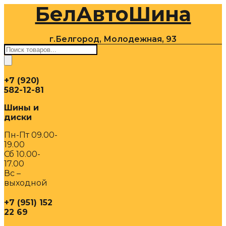
БелАвтоШина
Перейти
к
содержимому
г.Белгород, Молодежная, 93
Поиск
товаров
+7 (920)
582-12-81
Шины и
диски
Пн-Пт 09.00-
19.00
Сб 10.00-
17.00
Вс –
выходной
+7 (951) 152
22 69