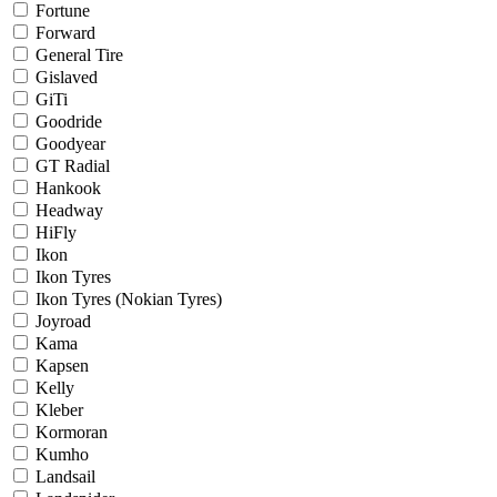
Fortune
Forward
General Tire
Gislaved
GiTi
Goodride
Goodyear
GT Radial
Hankook
Headway
HiFly
Ikon
Ikon Tyres
Ikon Tyres (Nokian Tyres)
Joyroad
Kama
Kapsen
Kelly
Kleber
Kormoran
Kumho
Landsail