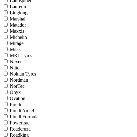
Landspider
Laufenn
Linglong
Marshal
Matador
Maxxis
Michelin
Mirage
Mitas
MRL Tyres
Nexen
Nitto
Nokian Tyres
Nordman
NorTec
Onyx
Ovation
Pirelli
Pirelli Amtel
Pirelli Formula
Powertrac
Roadcruza
Roadking