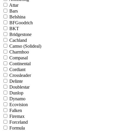
Attar
Bars
Belshina
BFGoodrich
BKT
Bridgestone
Cachland
Camso (Solideal)
Charmhoo
Compasal
Continental
Cordiant
Crossleader
Delinte
Doublestar
Dunlop
Dynamo
Ecovision
Falken
Firemax
Forceland
Formula