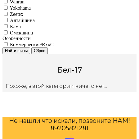
Winrun
Yokohama
Zeetex
Алтайшина
Кама
Омскшина
Особенности
Коммерческие/RxxC
Найти шины
Сброс
Бел-17
Похоже, в этой категории ничего нет...
Не нашли что искали, позвоните НАМ!
89205821281