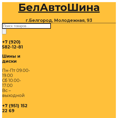
БелАвтоШина
Перейти
к
содержимому
г.Белгород, Молодежная, 93
Поиск
товаров
+7 (920)
582-12-81
Шины и
диски
Пн-Пт 09.00-
19.00
Сб 10.00-
17.00
Вс –
выходной
+7 (951) 152
22 69