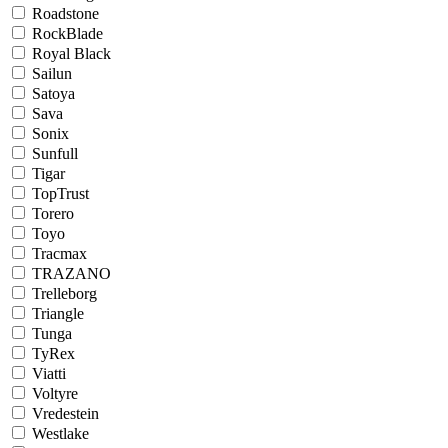
Roadstone
RockBlade
Royal Black
Sailun
Satoya
Sava
Sonix
Sunfull
Tigar
TopTrust
Torero
Toyo
Tracmax
TRAZANO
Trelleborg
Triangle
Tunga
TyRex
Viatti
Voltyre
Vredestein
Westlake