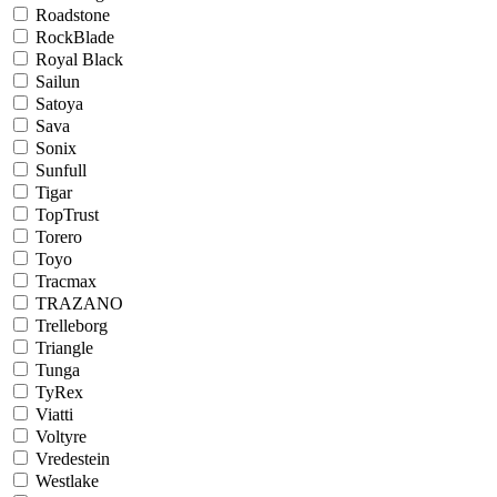
Roadstone
RockBlade
Royal Black
Sailun
Satoya
Sava
Sonix
Sunfull
Tigar
TopTrust
Torero
Toyo
Tracmax
TRAZANO
Trelleborg
Triangle
Tunga
TyRex
Viatti
Voltyre
Vredestein
Westlake