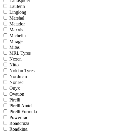
Landspider
Laufenn
Linglong
Marshal
Matador
Maxxis
Michelin
Mirage
Mitas
MRL Tyres
Nexen
Nitto
Nokian Tyres
Nordman
NorTec
Onyx
Ovation
Pirelli
Pirelli Amtel
Pirelli Formula
Powertrac
Roadcruza
Roadking