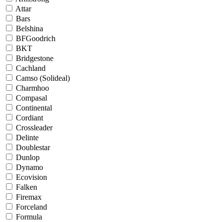
Attar
Bars
Belshina
BFGoodrich
BKT
Bridgestone
Cachland
Camso (Solideal)
Charmhoo
Compasal
Continental
Cordiant
Crossleader
Delinte
Doublestar
Dunlop
Dynamo
Ecovision
Falken
Firemax
Forceland
Formula