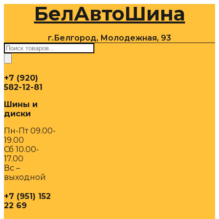
БелАвтоШина
Перейти
к
содержимому
г.Белгород, Молодежная, 93
Поиск
товаров
+7 (920)
582-12-81
Шины и
диски
Пн-Пт 09.00-
19.00
Сб 10.00-
17.00
Вс –
выходной
+7 (951) 152
22 69