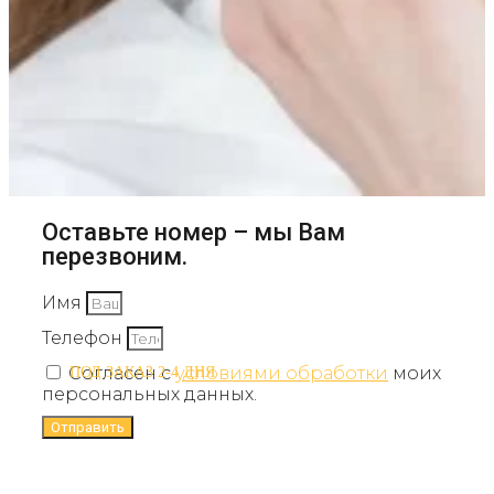
Оставьте номер – мы Вам
перезвоним.
Имя
Телефон
Согласен с
условиями обработки
моих
ПОД ЗАКАЗ 2-4 ДНЯ
персональных данных.
Отправить