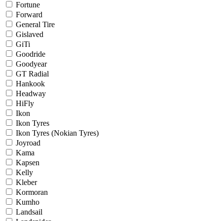
Fortune
Forward
General Tire
Gislaved
GiTi
Goodride
Goodyear
GT Radial
Hankook
Headway
HiFly
Ikon
Ikon Tyres
Ikon Tyres (Nokian Tyres)
Joyroad
Kama
Kapsen
Kelly
Kleber
Kormoran
Kumho
Landsail