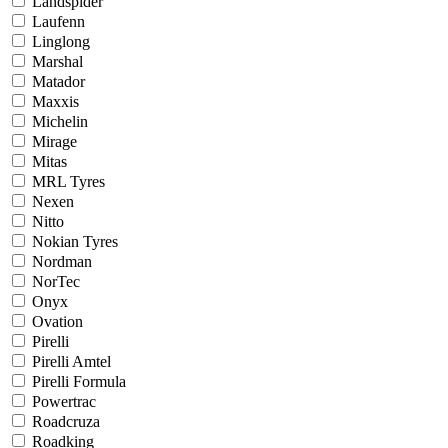
Landspider
Laufenn
Linglong
Marshal
Matador
Maxxis
Michelin
Mirage
Mitas
MRL Tyres
Nexen
Nitto
Nokian Tyres
Nordman
NorTec
Onyx
Ovation
Pirelli
Pirelli Amtel
Pirelli Formula
Powertrac
Roadcruza
Roadking