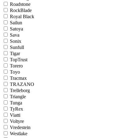
Roadstone
RockBlade
Royal Black
Sailun
Satoya
Sava
Sonix
Sunfull
Tigar
TopTrust
Torero
Toyo
Tracmax
TRAZANO
Trelleborg
Triangle
Tunga
TyRex
Viatti
Voltyre
Vredestein
Westlake