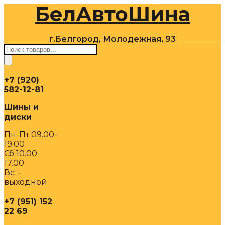
БелАвтоШина
Перейти
к
содержимому
г.Белгород, Молодежная, 93
Поиск
товаров
+7 (920)
582-12-81
Шины и
диски
Пн-Пт 09.00-
19.00
Сб 10.00-
17.00
Вс –
выходной
+7 (951) 152
22 69