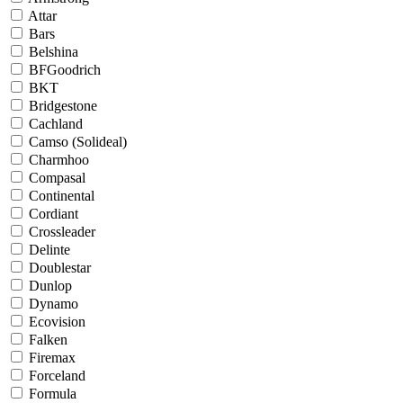
Attar
Bars
Belshina
BFGoodrich
BKT
Bridgestone
Cachland
Camso (Solideal)
Charmhoo
Compasal
Continental
Cordiant
Crossleader
Delinte
Doublestar
Dunlop
Dynamo
Ecovision
Falken
Firemax
Forceland
Formula