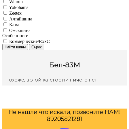
Winrun
Yokohama
Zeetex
Алтайшина
Кама
Омскшина
Особенности
Коммерческие/RxxC
Найти шины
Сброс
Бел-83М
Похоже, в этой категории ничего нет...
Не нашли что искали, позвоните НАМ!
89205821281