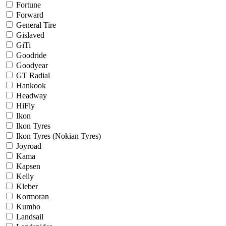
Fortune
Forward
General Tire
Gislaved
GiTi
Goodride
Goodyear
GT Radial
Hankook
Headway
HiFly
Ikon
Ikon Tyres
Ikon Tyres (Nokian Tyres)
Joyroad
Kama
Kapsen
Kelly
Kleber
Kormoran
Kumho
Landsail