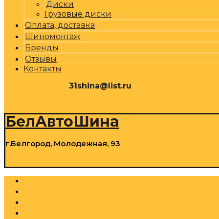
Диски
Грузовые диски
Оплата, доставка
Шиномонтаж
Бренды
Отзывы
Контакты
31shina@list.ru
0
Р
Cart
БелАвтоШина
г.Белгород, Молодежная, 93
0
Р
Cart
Шины
Грузовые шины
Диски
Грузовые диски