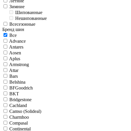
Летние
Зимние
Шипованные
Нешипованные
Всесезонные
Бренд шин
Все
Advance
Antares
Aosen
Aplus
Armstrong
Attar
Bars
Belshina
BFGoodrich
BKT
Bridgestone
Cachland
Camso (Solideal)
Charmhoo
Compasal
Continental