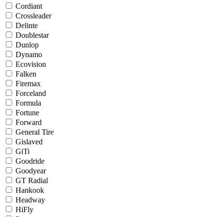
Cordiant
Crossleader
Delinte
Doublestar
Dunlop
Dynamo
Ecovision
Falken
Firemax
Forceland
Formula
Fortune
Forward
General Tire
Gislaved
GiTi
Goodride
Goodyear
GT Radial
Hankook
Headway
HiFly