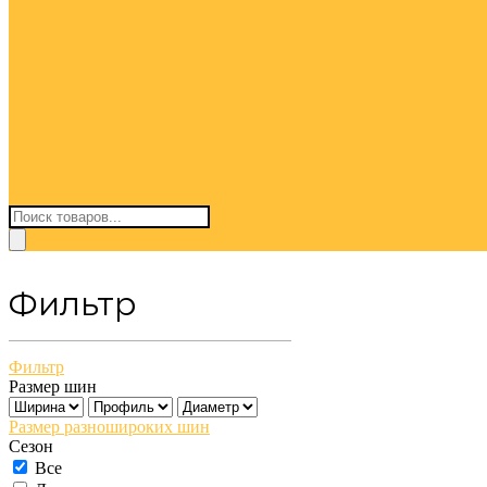
Поиск
товаров
Фильтр
Фильтр
Размер шин
Размер разношироких шин
Сезон
Все