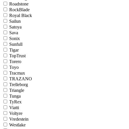
Roadstone
RockBlade
Royal Black
Sailun
Satoya
Sava
Sonix
Sunfull
Tigar
TopTrust
Torero
Toyo
Tracmax
TRAZANO
Trelleborg
Triangle
Tunga
TyRex
Viatti
Voltyre
Vredestein
Westlake