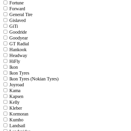
Fortune
Forward
General Tire
Gislaved
GiTi
Goodride
Goodyear
GT Radial
Hankook
Headway
HiFly
Ikon
Ikon Tyres
Ikon Tyres (Nokian Tyres)
Joyroad
Kama
Kapsen
Kelly
Kleber
Kormoran
Kumho
Landsail