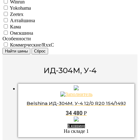
Winrun
Yokohama
Zeetex
Алтайшина
Кама
Омскшина
Особенности
Коммерческие/RxxC
Найти шины
Сброс
ИД-304М, У-4
Belshina ИД-304М, У-4 12/0 R20 154/149J
34 480
Р
В корзину
На складе 1