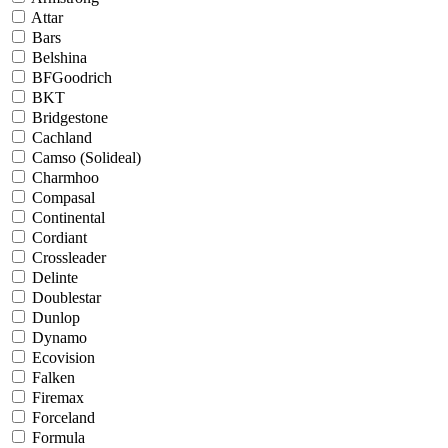
Attar
Bars
Belshina
BFGoodrich
BKT
Bridgestone
Cachland
Camso (Solideal)
Charmhoo
Compasal
Continental
Cordiant
Crossleader
Delinte
Doublestar
Dunlop
Dynamo
Ecovision
Falken
Firemax
Forceland
Formula