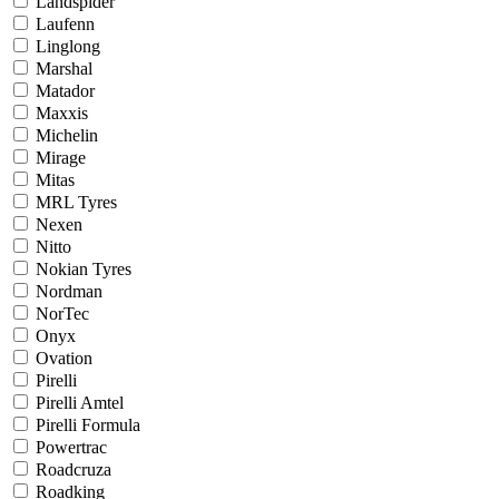
Landspider
Laufenn
Linglong
Marshal
Matador
Maxxis
Michelin
Mirage
Mitas
MRL Tyres
Nexen
Nitto
Nokian Tyres
Nordman
NorTec
Onyx
Ovation
Pirelli
Pirelli Amtel
Pirelli Formula
Powertrac
Roadcruza
Roadking