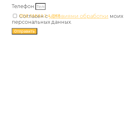
Телефон
Согласен с
условиями обработки
моих
ПОД ЗАКАЗ 2-4 ДНЯ
персональных данных.
Отправить