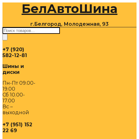
БелАвтоШина
Перейти
к
содержимому
г.Белгород, Молодежная, 93
Поиск
товаров
+7 (920)
582-12-81
Шины и
диски
Пн-Пт 09.00-
19.00
Сб 10.00-
17.00
Вс –
выходной
+7 (951) 152
22 69