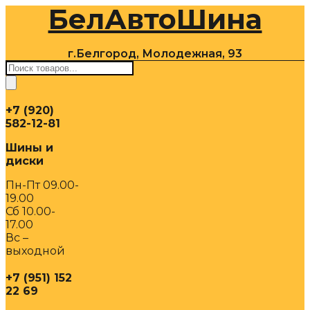
БелАвтоШина
Перейти
к
содержимому
г.Белгород, Молодежная, 93
Поиск
товаров
+7 (920)
582-12-81
Шины и
диски
Пн-Пт 09.00-
19.00
Сб 10.00-
17.00
Вс –
выходной
+7 (951) 152
22 69