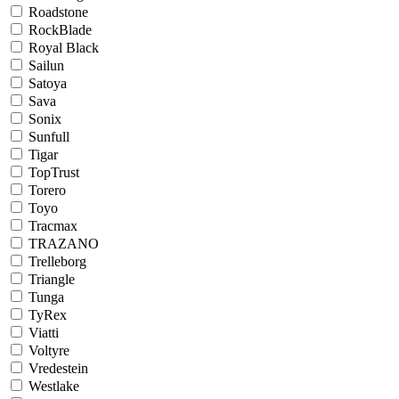
Roadstone
RockBlade
Royal Black
Sailun
Satoya
Sava
Sonix
Sunfull
Tigar
TopTrust
Torero
Toyo
Tracmax
TRAZANO
Trelleborg
Triangle
Tunga
TyRex
Viatti
Voltyre
Vredestein
Westlake