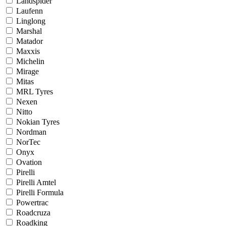
Landspider
Laufenn
Linglong
Marshal
Matador
Maxxis
Michelin
Mirage
Mitas
MRL Tyres
Nexen
Nitto
Nokian Tyres
Nordman
NorTec
Onyx
Ovation
Pirelli
Pirelli Amtel
Pirelli Formula
Powertrac
Roadcruza
Roadking