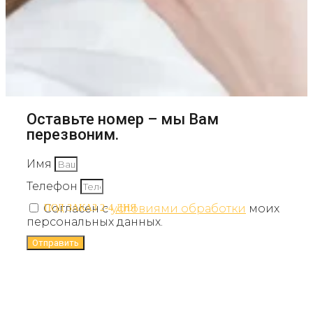
Оставьте номер – мы Вам
перезвоним.
Имя
Телефон
Согласен с
условиями обработки
моих
ПОД ЗАКАЗ 2-4 ДНЯ
персональных данных.
Отправить