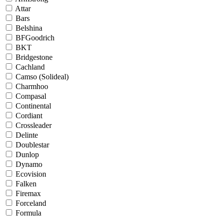
Attar
Bars
Belshina
BFGoodrich
BKT
Bridgestone
Cachland
Camso (Solideal)
Charmhoo
Compasal
Continental
Cordiant
Crossleader
Delinte
Doublestar
Dunlop
Dynamo
Ecovision
Falken
Firemax
Forceland
Formula