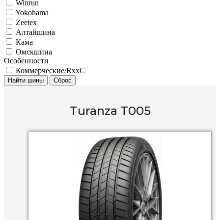
Winrun
Yokohama
Zeetex
Алтайшина
Кама
Омскшина
Особенности
Коммерческие/RxxC
Найти шины
Сброс
Turanza T005