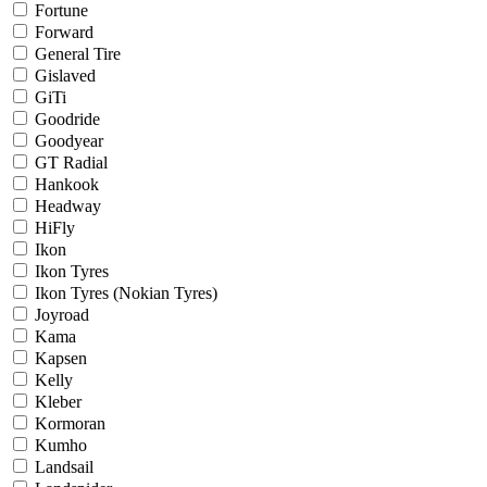
Fortune
Forward
General Tire
Gislaved
GiTi
Goodride
Goodyear
GT Radial
Hankook
Headway
HiFly
Ikon
Ikon Tyres
Ikon Tyres (Nokian Tyres)
Joyroad
Kama
Kapsen
Kelly
Kleber
Kormoran
Kumho
Landsail