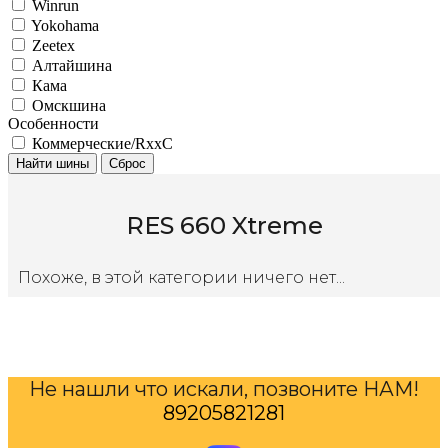
Winrun
Yokohama
Zeetex
Алтайшина
Кама
Омскшина
Особенности
Коммерческие/RxxC
Найти шины
Сброс
RES 660 Xtreme
Похоже, в этой категории ничего нет...
Не нашли что искали, позвоните НАМ!
89205821281