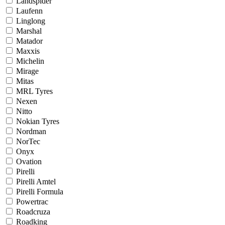
Landspider
Laufenn
Linglong
Marshal
Matador
Maxxis
Michelin
Mirage
Mitas
MRL Tyres
Nexen
Nitto
Nokian Tyres
Nordman
NorTec
Onyx
Ovation
Pirelli
Pirelli Amtel
Pirelli Formula
Powertrac
Roadcruza
Roadking