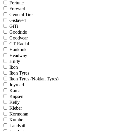
Fortune
Forward
General Tire
Gislaved
GiTi
Goodride
Goodyear
GT Radial
Hankook
Headway
HiFly
Ikon
Ikon Tyres
Ikon Tyres (Nokian Tyres)
Joyroad
Kama
Kapsen
Kelly
Kleber
Kormoran
Kumho
Landsail