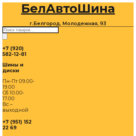
БелАвтоШина
Перейти
к
содержимому
г.Белгород, Молодежная, 93
Поиск
товаров
+7 (920)
582-12-81
Шины и
диски
Пн-Пт 09.00-
19.00
Сб 10.00-
17.00
Вс –
выходной
+7 (951) 152
22 69