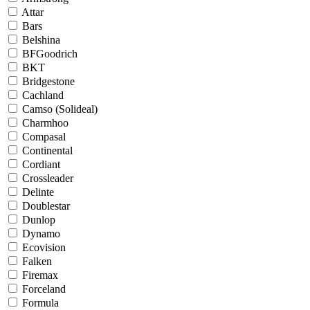
Attar
Bars
Belshina
BFGoodrich
BKT
Bridgestone
Cachland
Camso (Solideal)
Charmhoo
Compasal
Continental
Cordiant
Crossleader
Delinte
Doublestar
Dunlop
Dynamo
Ecovision
Falken
Firemax
Forceland
Formula