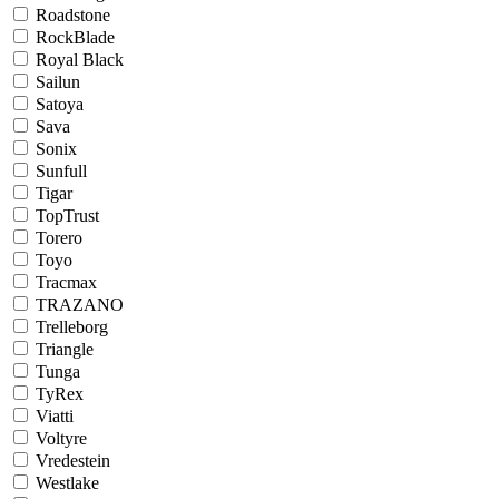
Roadstone
RockBlade
Royal Black
Sailun
Satoya
Sava
Sonix
Sunfull
Tigar
TopTrust
Torero
Toyo
Tracmax
TRAZANO
Trelleborg
Triangle
Tunga
TyRex
Viatti
Voltyre
Vredestein
Westlake