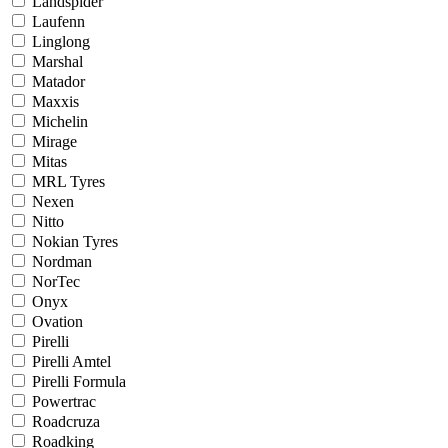
Landspider
Laufenn
Linglong
Marshal
Matador
Maxxis
Michelin
Mirage
Mitas
MRL Tyres
Nexen
Nitto
Nokian Tyres
Nordman
NorTec
Onyx
Ovation
Pirelli
Pirelli Amtel
Pirelli Formula
Powertrac
Roadcruza
Roadking