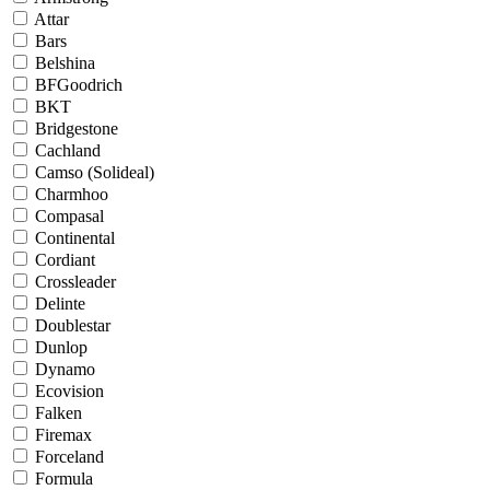
Attar
Bars
Belshina
BFGoodrich
BKT
Bridgestone
Cachland
Camso (Solideal)
Charmhoo
Compasal
Continental
Cordiant
Crossleader
Delinte
Doublestar
Dunlop
Dynamo
Ecovision
Falken
Firemax
Forceland
Formula