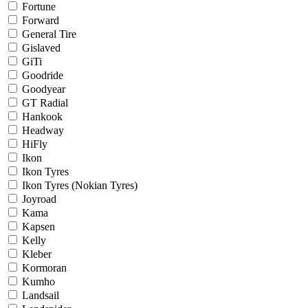
Fortune
Forward
General Tire
Gislaved
GiTi
Goodride
Goodyear
GT Radial
Hankook
Headway
HiFly
Ikon
Ikon Tyres
Ikon Tyres (Nokian Tyres)
Joyroad
Kama
Kapsen
Kelly
Kleber
Kormoran
Kumho
Landsail