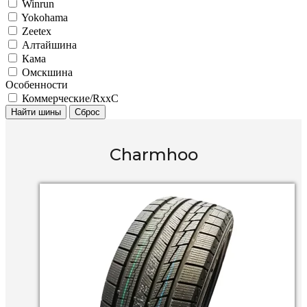
Winrun
Yokohama
Zeetex
Алтайшина
Кама
Омскшина
Особенности
Коммерческие/RxxC
Найти шины
Сброс
Charmhoo