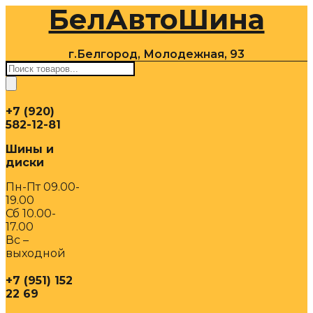
БелАвтоШина
Перейти
к
содержимому
г.Белгород, Молодежная, 93
Поиск
товаров
+7 (920)
582-12-81
Шины и
диски
Пн-Пт 09.00-
19.00
Сб 10.00-
17.00
Вс –
выходной
+7 (951) 152
22 69