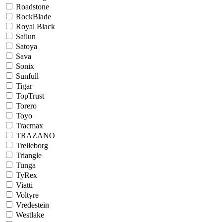
Roadstone
RockBlade
Royal Black
Sailun
Satoya
Sava
Sonix
Sunfull
Tigar
TopTrust
Torero
Toyo
Tracmax
TRAZANO
Trelleborg
Triangle
Tunga
TyRex
Viatti
Voltyre
Vredestein
Westlake