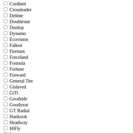
Cordiant
Crossleader
Delinte
Doublestar
Dunlop
Dynamo
Ecovision
Falken
Firemax
Forceland
Formula
Fortune
Forward
General Tire
Gislaved
GiTi
Goodride
Goodyear
GT Radial
Hankook
Headway
HiFly