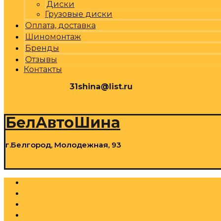
Диски
Грузовые диски
Оплата, доставка
Шиномонтаж
Бренды
Отзывы
Контакты
31shina@list.ru
0
Р
Cart
БелАвтоШина
г.Белгород, Молодежная, 93
0
Р
Cart
Шины
Грузовые шины
Диски
Грузовые диски