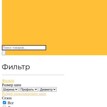
Поиск
товаров
Фильтр
Фильтр
Размер шин
Размер разношироких шин
Сезон
Все