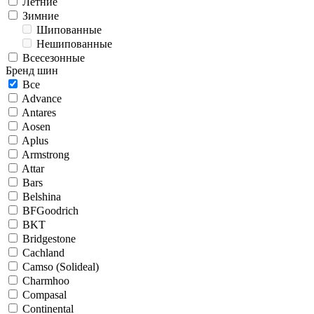
Летние
Зимние
Шипованные
Нешипованные
Всесезонные
Бренд шин
Все
Advance
Antares
Aosen
Aplus
Armstrong
Attar
Bars
Belshina
BFGoodrich
BKT
Bridgestone
Cachland
Camso (Solideal)
Charmhoo
Compasal
Continental