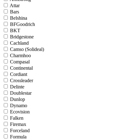
Attar
Bars
Belshina
BFGoodrich
BKT
Bridgestone
Cachland
Camso (Solideal)
Charmhoo
Compasal
Continental
Cordiant
Crossleader
Delinte
Doublestar
Dunlop
Dynamo
Ecovision
Falken
Firemax
Forceland
Formula