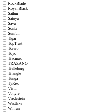
RockBlade
Royal Black
Sailun
Satoya
Sava
Sonix
Sunfull
Tigar
TopTrust
Torero
Toyo
Tracmax
TRAZANO
Trelleborg
Triangle
Tunga
TyRex
Viatti
Voltyre
Vredestein
Westlake
Winrun