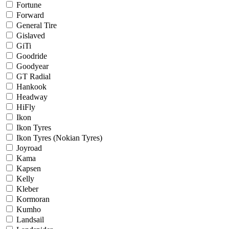
Fortune
Forward
General Tire
Gislaved
GiTi
Goodride
Goodyear
GT Radial
Hankook
Headway
HiFly
Ikon
Ikon Tyres
Ikon Tyres (Nokian Tyres)
Joyroad
Kama
Kapsen
Kelly
Kleber
Kormoran
Kumho
Landsail