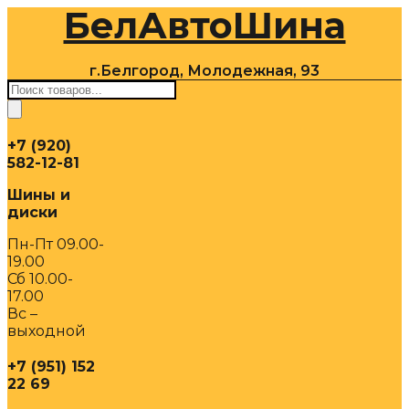
БелАвтоШина
Перейти
к
содержимому
г.Белгород, Молодежная, 93
Поиск
товаров
+7 (920)
582-12-81
Шины и
диски
Пн-Пт 09.00-
19.00
Сб 10.00-
17.00
Вс –
выходной
+7 (951) 152
22 69