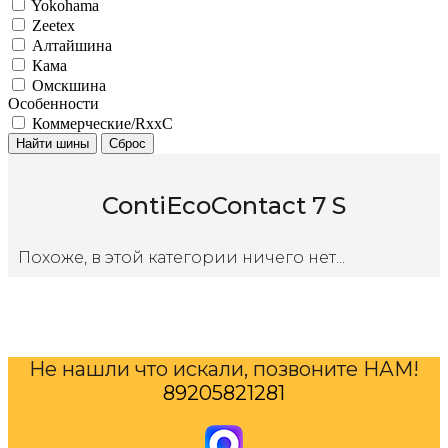
Yokohama
Zeetex
Алтайшина
Кама
Омскшина
Особенности
Коммерческие/RxxC
Найти шины
Сброс
ContiEcoContact 7 S
Похоже, в этой категории ничего нет...
Не нашли что искали, позвоните НАМ!
89205821281