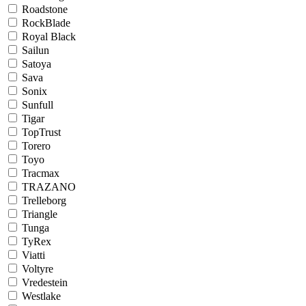
Roadstone
RockBlade
Royal Black
Sailun
Satoya
Sava
Sonix
Sunfull
Tigar
TopTrust
Torero
Toyo
Tracmax
TRAZANO
Trelleborg
Triangle
Tunga
TyRex
Viatti
Voltyre
Vredestein
Westlake