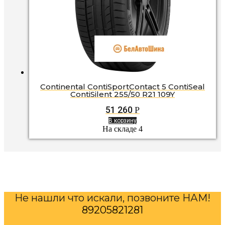
Continental ContiSportContact 5 ContiSeal
ContiSilent 255/50 R21 109Y
51 260
Р
В корзину
На складе 4
Не нашли что искали, позвоните НАМ!
89205821281