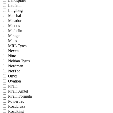
Landspider
Laufenn
Linglong
Marshal
Matador
Maxxis
Michelin
Mirage
Mitas
MRL Tyres
Nexen
Nitto
Nokian Tyres
Nordman
NorTec
Onyx
Ovation
Pirelli
Pirelli Amtel
Pirelli Formula
Powertrac
Roadcruza
Roadking