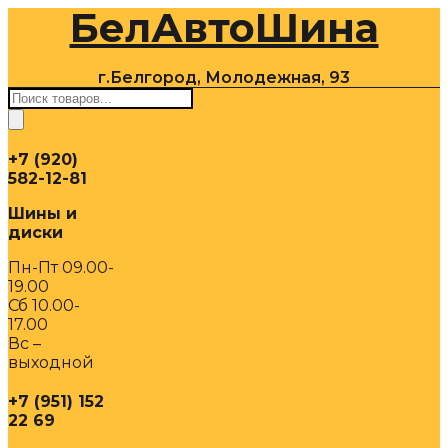
БелАвтоШина
Перейти
к
содержимому
г.Белгород, Молодежная, 93
Поиск
товаров
+7 (920)
582-12-81
Шины и
диски
Пн-Пт 09.00-
19.00
Сб 10.00-
17.00
Вс –
выходной
+7 (951) 152
22 69