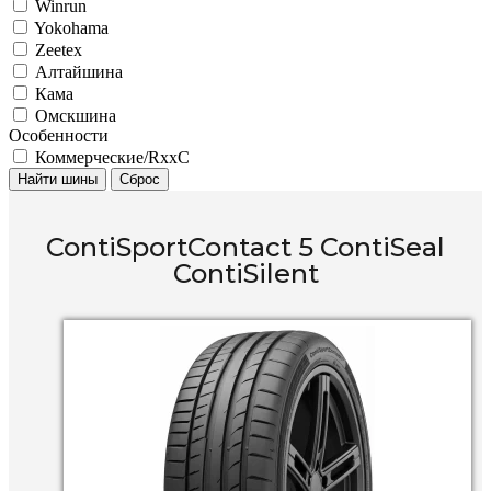
Winrun
Yokohama
Zeetex
Алтайшина
Кама
Омскшина
Особенности
Коммерческие/RxxC
Найти шины
Сброс
ContiSportContact 5 ContiSeal
ContiSilent