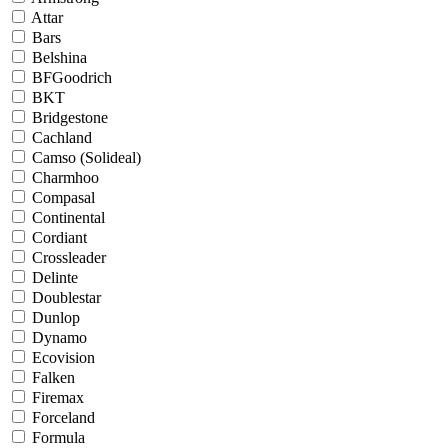
Attar
Bars
Belshina
BFGoodrich
BKT
Bridgestone
Cachland
Camso (Solideal)
Charmhoo
Compasal
Continental
Cordiant
Crossleader
Delinte
Doublestar
Dunlop
Dynamo
Ecovision
Falken
Firemax
Forceland
Formula