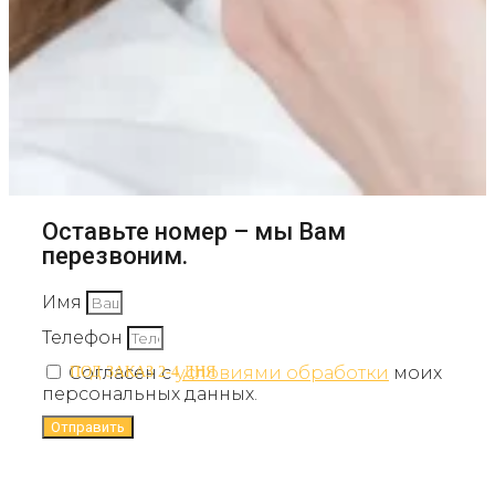
Оставьте номер – мы Вам
перезвоним.
Имя
Телефон
Согласен с
условиями обработки
моих
ПОД ЗАКАЗ 2-4 ДНЯ
персональных данных.
Отправить