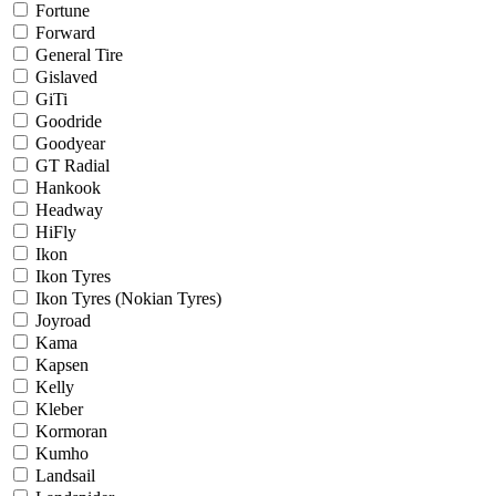
Fortune
Forward
General Tire
Gislaved
GiTi
Goodride
Goodyear
GT Radial
Hankook
Headway
HiFly
Ikon
Ikon Tyres
Ikon Tyres (Nokian Tyres)
Joyroad
Kama
Kapsen
Kelly
Kleber
Kormoran
Kumho
Landsail