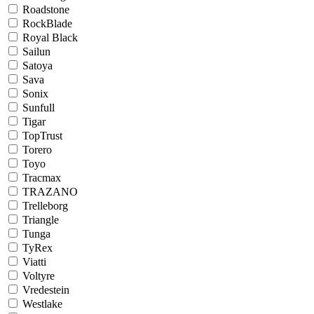
Roadstone
RockBlade
Royal Black
Sailun
Satoya
Sava
Sonix
Sunfull
Tigar
TopTrust
Torero
Toyo
Tracmax
TRAZANO
Trelleborg
Triangle
Tunga
TyRex
Viatti
Voltyre
Vredestein
Westlake