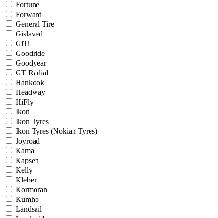
Fortune
Forward
General Tire
Gislaved
GiTi
Goodride
Goodyear
GT Radial
Hankook
Headway
HiFly
Ikon
Ikon Tyres
Ikon Tyres (Nokian Tyres)
Joyroad
Kama
Kapsen
Kelly
Kleber
Kormoran
Kumho
Landsail