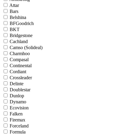
Attar
Bars
Belshina
BFGoodrich
BKT
Bridgestone
Cachland
Camso (Solideal)
Charmhoo
Compasal
Continental
Cordiant
Crossleader
Delinte
Doublestar
Dunlop
Dynamo
Ecovision
Falken
Firemax
Forceland
Formula