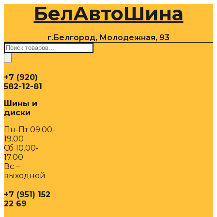
БелАвтоШина
Перейти
к
содержимому
г.Белгород, Молодежная, 93
Поиск
товаров
+7 (920)
582-12-81
Шины и
диски
Пн-Пт 09.00-
19.00
Сб 10.00-
17.00
Вс –
выходной
+7 (951) 152
22 69