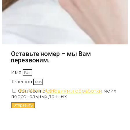
Оставьте номер – мы Вам
перезвоним.
Имя
Телефон
Согласен с
условиями обработки
моих
ПОД ЗАКАЗ 2-4 ДНЯ
персональных данных.
Отправить