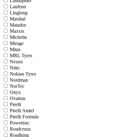
Landspider
Laufenn
Linglong
Marshal
Matador
Maxxis
Michelin
Mirage
Mitas
MRL Tyres
Nexen
Nitto
Nokian Tyres
Nordman
NorTec
Onyx
Ovation
Pirelli
Pirelli Amtel
Pirelli Formula
Powertrac
Roadcruza
Roadking