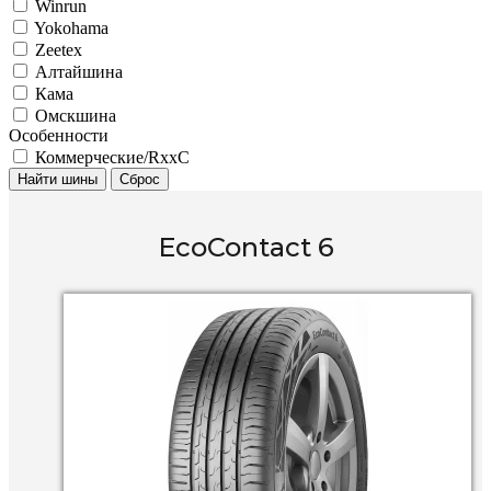
Winrun
Yokohama
Zeetex
Алтайшина
Кама
Омскшина
Особенности
Коммерческие/RxxC
Найти шины
Сброс
EcoContact 6