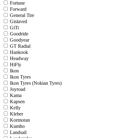
Fortune
Forward
General Tire
Gislaved
GiTi
Goodride
Goodyear
GT Radial
Hankook
Headway
HiFly
Ikon
Ikon Tyres
Ikon Tyres (Nokian Tyres)
Joyroad
Kama
Kapsen
Kelly
Kleber
Kormoran
Kumho
Landsail