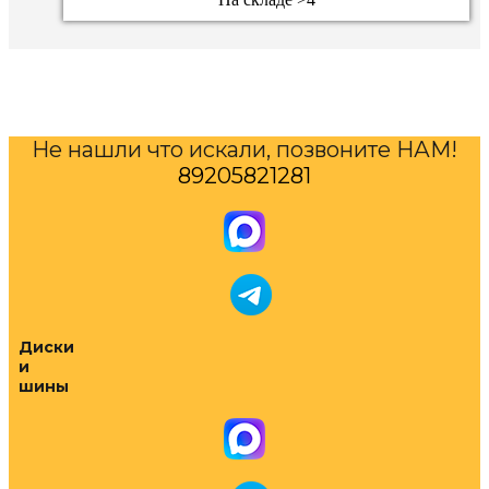
Не нашли что искали, позвоните НАМ!
89205821281
Диски
и
шины