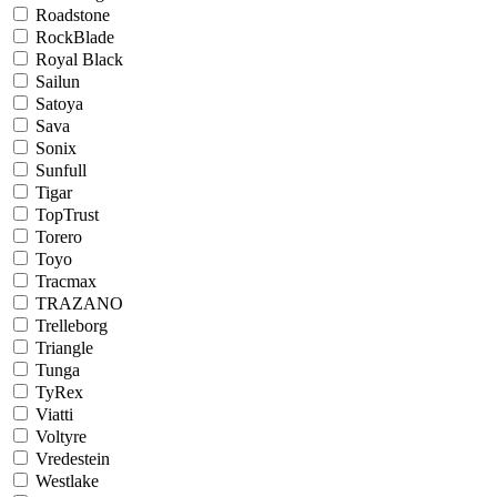
Roadstone
RockBlade
Royal Black
Sailun
Satoya
Sava
Sonix
Sunfull
Tigar
TopTrust
Torero
Toyo
Tracmax
TRAZANO
Trelleborg
Triangle
Tunga
TyRex
Viatti
Voltyre
Vredestein
Westlake