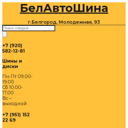
БелАвтоШина
Перейти
к
содержимому
г.Белгород, Молодежная, 93
Поиск
товаров
+7 (920)
582-12-81
Шины и
диски
Пн-Пт 09.00-
19.00
Сб 10.00-
17.00
Вс –
выходной
+7 (951) 152
22 69