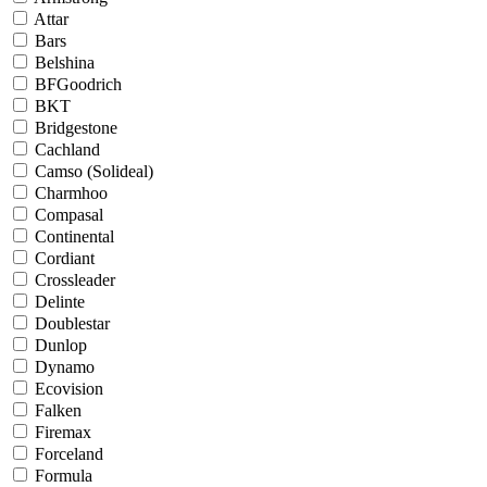
Attar
Bars
Belshina
BFGoodrich
BKT
Bridgestone
Cachland
Camso (Solideal)
Charmhoo
Compasal
Continental
Cordiant
Crossleader
Delinte
Doublestar
Dunlop
Dynamo
Ecovision
Falken
Firemax
Forceland
Formula