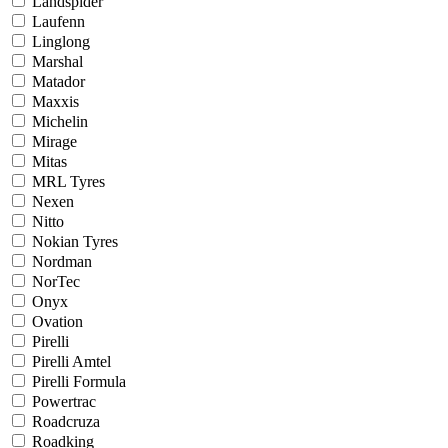
Landspider
Laufenn
Linglong
Marshal
Matador
Maxxis
Michelin
Mirage
Mitas
MRL Tyres
Nexen
Nitto
Nokian Tyres
Nordman
NorTec
Onyx
Ovation
Pirelli
Pirelli Amtel
Pirelli Formula
Powertrac
Roadcruza
Roadking