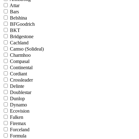
Attar
Bars
Belshina
BFGoodrich
BKT
Bridgestone
Cachland
Camso (Solideal)
Charmhoo
Compasal
Continental
Cordiant
Crossleader
Delinte
Doublestar
Dunlop
Dynamo
Ecovision
Falken
Firemax
Forceland
Formula