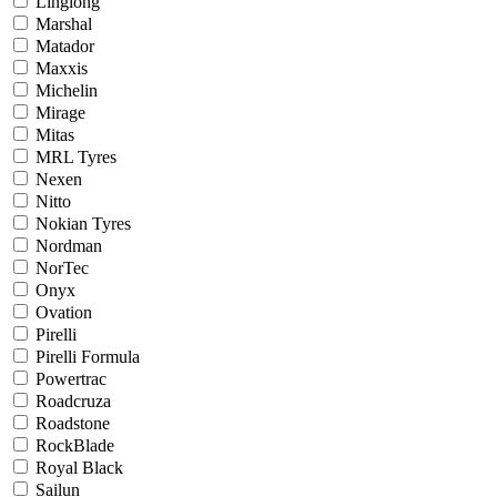
Linglong
Marshal
Matador
Maxxis
Michelin
Mirage
Mitas
MRL Tyres
Nexen
Nitto
Nokian Tyres
Nordman
NorTec
Onyx
Ovation
Pirelli
Pirelli Formula
Powertrac
Roadcruza
Roadstone
RockBlade
Royal Black
Sailun