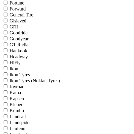
Fortune
Forward
General Tire
Gislaved
GiTi
Goodride
Goodyear
GT Radial
Hankook
Headway
HiFly
Ikon
Ikon Tyres
Ikon Tyres (Nokian Tyres)
Joyroad
Kama
Kapsen
Kleber
Kumho
Landsail
Landspider
Laufenn