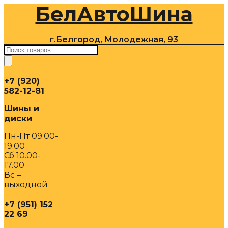
БелАвтоШина
Перейти
к
содержимому
г.Белгород, Молодежная, 93
Поиск
товаров
+7 (920)
582-12-81
Шины и
диски
Пн-Пт 09.00-
19.00
Сб 10.00-
17.00
Вс –
выходной
+7 (951) 152
22 69