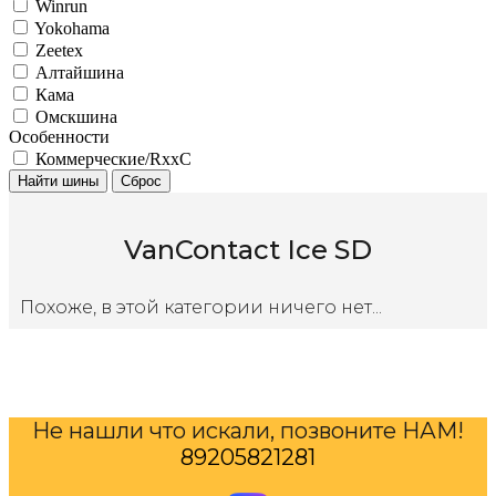
Winrun
Yokohama
Zeetex
Алтайшина
Кама
Омскшина
Особенности
Коммерческие/RxxC
Найти шины
Сброс
VanContact Ice SD
Похоже, в этой категории ничего нет...
Не нашли что искали, позвоните НАМ!
89205821281