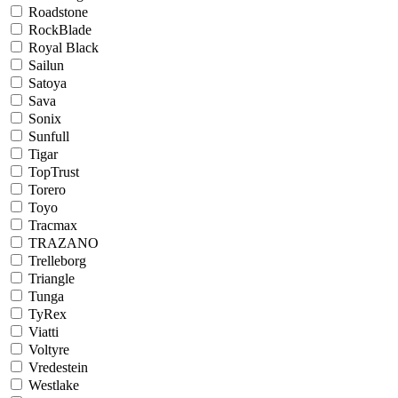
Roadstone
RockBlade
Royal Black
Sailun
Satoya
Sava
Sonix
Sunfull
Tigar
TopTrust
Torero
Toyo
Tracmax
TRAZANO
Trelleborg
Triangle
Tunga
TyRex
Viatti
Voltyre
Vredestein
Westlake