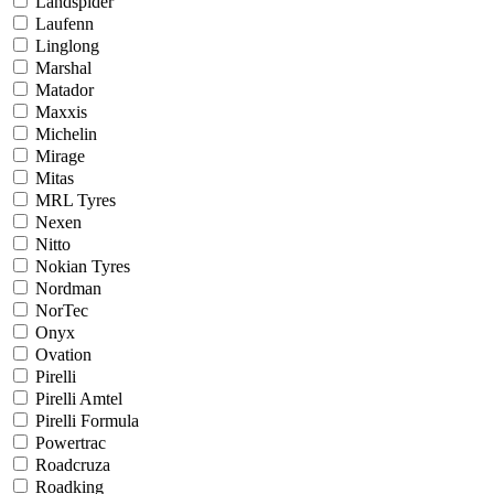
Landspider
Laufenn
Linglong
Marshal
Matador
Maxxis
Michelin
Mirage
Mitas
MRL Tyres
Nexen
Nitto
Nokian Tyres
Nordman
NorTec
Onyx
Ovation
Pirelli
Pirelli Amtel
Pirelli Formula
Powertrac
Roadcruza
Roadking