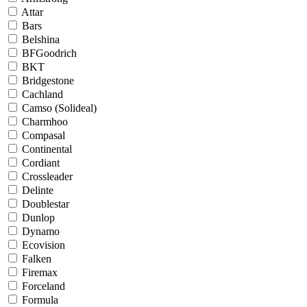
Attar
Bars
Belshina
BFGoodrich
BKT
Bridgestone
Cachland
Camso (Solideal)
Charmhoo
Compasal
Continental
Cordiant
Crossleader
Delinte
Doublestar
Dunlop
Dynamo
Ecovision
Falken
Firemax
Forceland
Formula