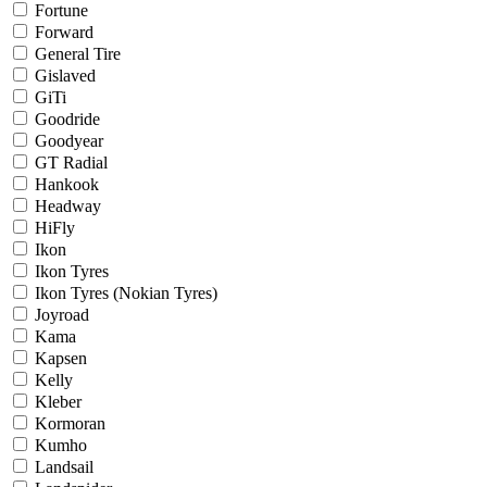
Fortune
Forward
General Tire
Gislaved
GiTi
Goodride
Goodyear
GT Radial
Hankook
Headway
HiFly
Ikon
Ikon Tyres
Ikon Tyres (Nokian Tyres)
Joyroad
Kama
Kapsen
Kelly
Kleber
Kormoran
Kumho
Landsail