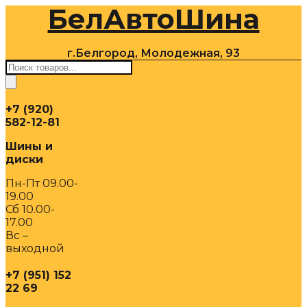
БелАвтоШина
Перейти
к
содержимому
г.Белгород, Молодежная, 93
Поиск
товаров
+7 (920)
582-12-81
Шины и
диски
Пн-Пт 09.00-
19.00
Сб 10.00-
17.00
Вс –
выходной
+7 (951) 152
22 69