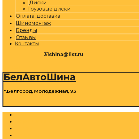
Диски
Грузовые диски
Оплата, доставка
Шиномонтаж
Бренды
Отзывы
Контакты
31shina@list.ru
0
Р
Cart
БелАвтоШина
г.Белгород, Молодежная, 93
0
Р
Cart
Шины
Грузовые шины
Диски
Грузовые диски