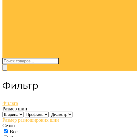
Поиск
товаров
Фильтр
Фильтр
Размер шин
Размер разношироких шин
Сезон
Все