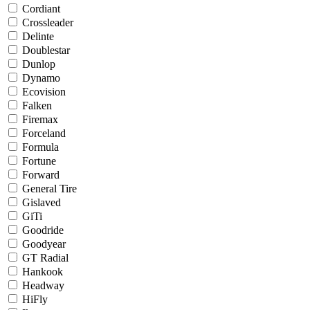
Cordiant
Crossleader
Delinte
Doublestar
Dunlop
Dynamo
Ecovision
Falken
Firemax
Forceland
Formula
Fortune
Forward
General Tire
Gislaved
GiTi
Goodride
Goodyear
GT Radial
Hankook
Headway
HiFly