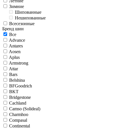
Летние
Зимние
Шипованные
Нешипованные
Всесезонные
Бренд шин
Все
Advance
Antares
Aosen
Aplus
Armstrong
Attar
Bars
Belshina
BFGoodrich
BKT
Bridgestone
Cachland
Camso (Solideal)
Charmhoo
Compasal
Continental