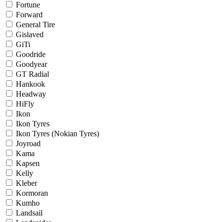
Fortune
Forward
General Tire
Gislaved
GiTi
Goodride
Goodyear
GT Radial
Hankook
Headway
HiFly
Ikon
Ikon Tyres
Ikon Tyres (Nokian Tyres)
Joyroad
Kama
Kapsen
Kelly
Kleber
Kormoran
Kumho
Landsail