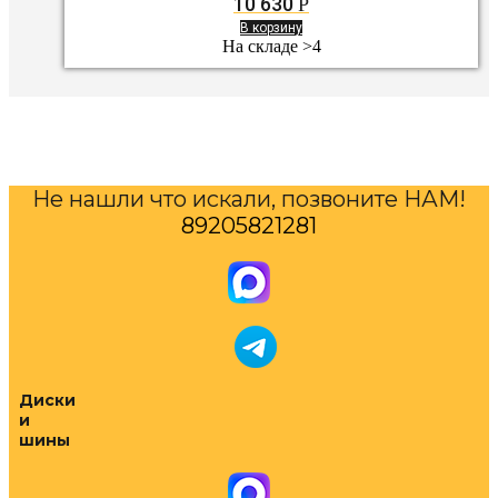
10 630
Р
В корзину
На складе >4
Не нашли что искали, позвоните НАМ!
89205821281
Диски
и
шины