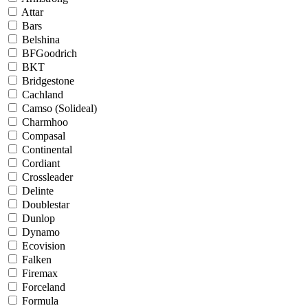
Attar
Bars
Belshina
BFGoodrich
BKT
Bridgestone
Cachland
Camso (Solideal)
Charmhoo
Compasal
Continental
Cordiant
Crossleader
Delinte
Doublestar
Dunlop
Dynamo
Ecovision
Falken
Firemax
Forceland
Formula