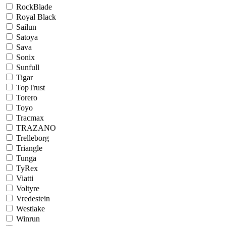
RockBlade
Royal Black
Sailun
Satoya
Sava
Sonix
Sunfull
Tigar
TopTrust
Torero
Toyo
Tracmax
TRAZANO
Trelleborg
Triangle
Tunga
TyRex
Viatti
Voltyre
Vredestein
Westlake
Winrun