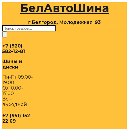
БелАвтоШина
Перейти
к
содержимому
г.Белгород, Молодежная, 93
Поиск
товаров
+7 (920)
582-12-81
Шины и
диски
Пн-Пт 09.00-
19.00
Сб 10.00-
17.00
Вс –
выходной
+7 (951) 152
22 69