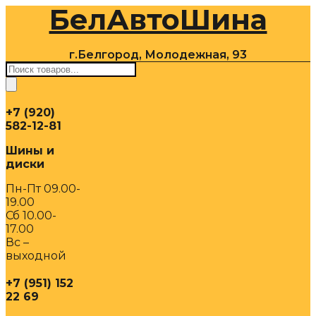
БелАвтоШина
Перейти
к
содержимому
г.Белгород, Молодежная, 93
Поиск
товаров
+7 (920)
582-12-81
Шины и
диски
Пн-Пт 09.00-
19.00
Сб 10.00-
17.00
Вс –
выходной
+7 (951) 152
22 69