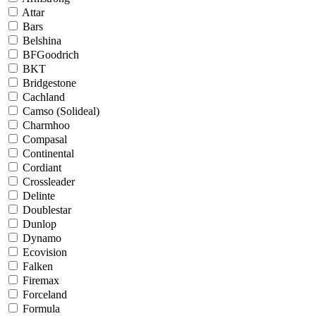
Attar
Bars
Belshina
BFGoodrich
BKT
Bridgestone
Cachland
Camso (Solideal)
Charmhoo
Compasal
Continental
Cordiant
Crossleader
Delinte
Doublestar
Dunlop
Dynamo
Ecovision
Falken
Firemax
Forceland
Formula