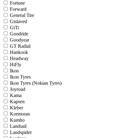
Fortune
Forward
General Tire
Gislaved
GiTi
Goodride
Goodyear
GT Radial
Hankook
Headway
HiFly
Ikon
Ikon Tyres
Ikon Tyres (Nokian Tyres)
Joyroad
Kama
Kapsen
Kleber
Kormoran
Kumho
Landsail
Landspider