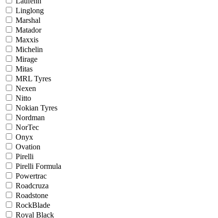
Laufenn
Linglong
Marshal
Matador
Maxxis
Michelin
Mirage
Mitas
MRL Tyres
Nexen
Nitto
Nokian Tyres
Nordman
NorTec
Onyx
Ovation
Pirelli
Pirelli Formula
Powertrac
Roadcruza
Roadstone
RockBlade
Royal Black