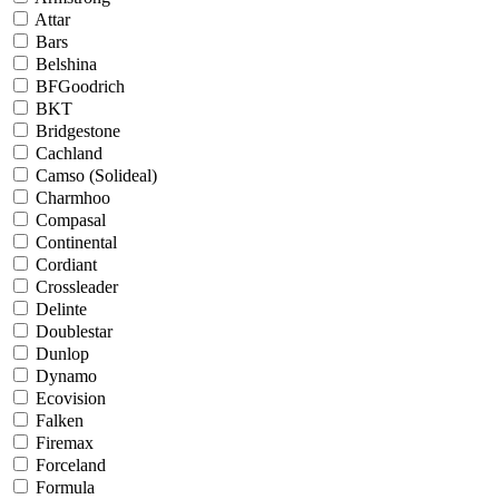
Attar
Bars
Belshina
BFGoodrich
BKT
Bridgestone
Cachland
Camso (Solideal)
Charmhoo
Compasal
Continental
Cordiant
Crossleader
Delinte
Doublestar
Dunlop
Dynamo
Ecovision
Falken
Firemax
Forceland
Formula