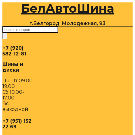
БелАвтоШина
Перейти
к
содержимому
г.Белгород, Молодежная, 93
Поиск
товаров
+7 (920)
582-12-81
Шины и
диски
Пн-Пт 09.00-
19.00
Сб 10.00-
17.00
Вс –
выходной
+7 (951) 152
22 69