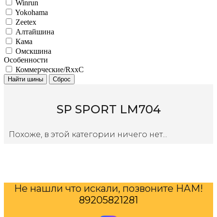
Winrun
Yokohama
Zeetex
Алтайшина
Кама
Омскшина
Особенности
Коммерческие/RxxC
Найти шины
Сброс
SP SPORT LM704
Похоже, в этой категории ничего нет...
Не нашли что искали, позвоните НАМ!
89205821281