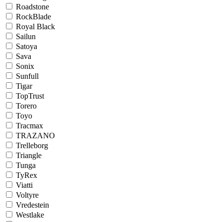
Roadstone
RockBlade
Royal Black
Sailun
Satoya
Sava
Sonix
Sunfull
Tigar
TopTrust
Torero
Toyo
Tracmax
TRAZANO
Trelleborg
Triangle
Tunga
TyRex
Viatti
Voltyre
Vredestein
Westlake