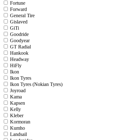
Fortune
Forward
General Tire
Gislaved
GiTi
Goodride
Goodyear
GT Radial
Hankook
Headway
HiFly
Ikon
Ikon Tyres
Ikon Tyres (Nokian Tyres)
Joyroad
Kama
Kapsen
Kelly
Kleber
Kormoran
Kumho
Landsail