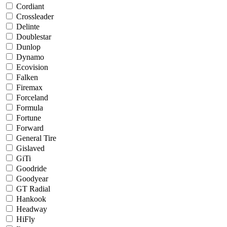
Cordiant
Crossleader
Delinte
Doublestar
Dunlop
Dynamo
Ecovision
Falken
Firemax
Forceland
Formula
Fortune
Forward
General Tire
Gislaved
GiTi
Goodride
Goodyear
GT Radial
Hankook
Headway
HiFly