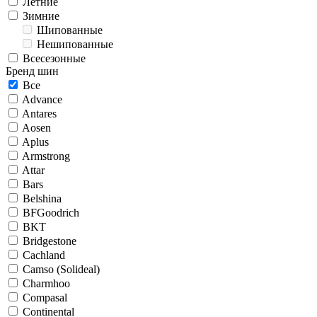
Летние
Зимние
Шипованные
Нешипованные
Всесезонные
Бренд шин
Все
Advance
Antares
Aosen
Aplus
Armstrong
Attar
Bars
Belshina
BFGoodrich
BKT
Bridgestone
Cachland
Camso (Solideal)
Charmhoo
Compasal
Continental