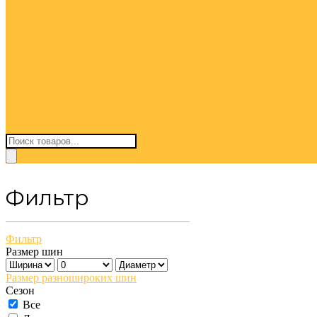
Поиск
товаров
Фильтр
Фильтр
Размер шин
Размер разношироких шин
Сезон
Все