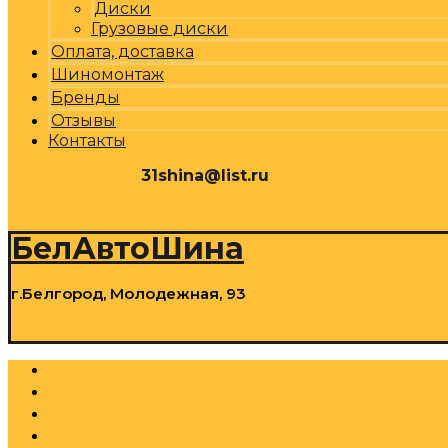
Диски
Грузовые диски
Оплата, доставка
Шиномонтаж
Бренды
Отзывы
Контакты
31shina@list.ru
0
Р
Cart
БелАвтоШина
г.Белгород, Молодежная, 93
0
Р
Cart
Шины
Грузовые шины
Диски
Грузовые диски