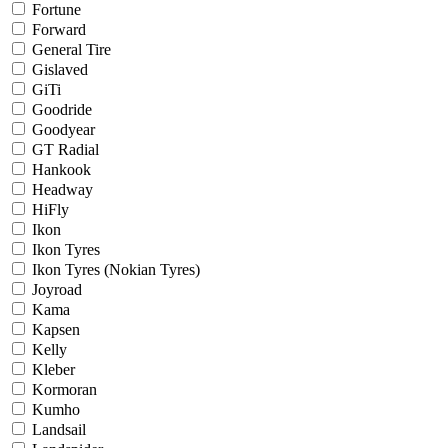
Fortune
Forward
General Tire
Gislaved
GiTi
Goodride
Goodyear
GT Radial
Hankook
Headway
HiFly
Ikon
Ikon Tyres
Ikon Tyres (Nokian Tyres)
Joyroad
Kama
Kapsen
Kelly
Kleber
Kormoran
Kumho
Landsail