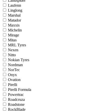
Landspider
Laufenn
Linglong
Marshal
Matador
Maxxis
Michelin
Mirage
Mitas
MRL Tyres
Nexen
Nitto
Nokian Tyres
Nordman
NorTec
Onyx
Ovation
Pirelli
Pirelli Formula
Powertrac
Roadcruza
Roadstone
RockBlade