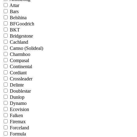
Attar
Bars
Belshina
BFGoodrich
BKT
Bridgestone
Cachland
Camso (Solideal)
Charmhoo
Compasal
Continental
Cordiant
Crossleader
Delinte
Doublestar
Dunlop
Dynamo
Ecovision
Falken
Firemax
Forceland
Formula