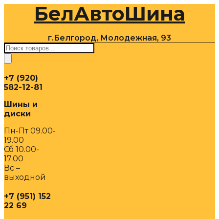
БелАвтоШина
Перейти
к
содержимому
г.Белгород, Молодежная, 93
Поиск
товаров
+7 (920)
582-12-81
Шины и
диски
Пн-Пт 09.00-
19.00
Сб 10.00-
17.00
Вс –
выходной
+7 (951) 152
22 69