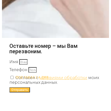
Оставьте номер – мы Вам
перезвоним.
Имя
Телефон
Согласен с
условиями обработки
моих
ПОД ЗАКАЗ 2-4 ДНЯ
персональных данных.
Отправить