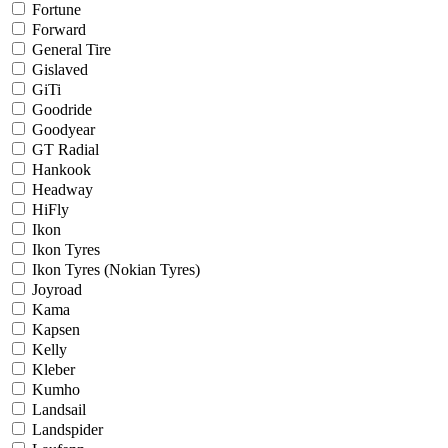
Fortune
Forward
General Tire
Gislaved
GiTi
Goodride
Goodyear
GT Radial
Hankook
Headway
HiFly
Ikon
Ikon Tyres
Ikon Tyres (Nokian Tyres)
Joyroad
Kama
Kapsen
Kelly
Kleber
Kumho
Landsail
Landspider