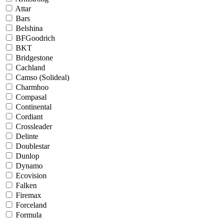
Attar
Bars
Belshina
BFGoodrich
BKT
Bridgestone
Cachland
Camso (Solideal)
Charmhoo
Compasal
Continental
Cordiant
Crossleader
Delinte
Doublestar
Dunlop
Dynamo
Ecovision
Falken
Firemax
Forceland
Formula