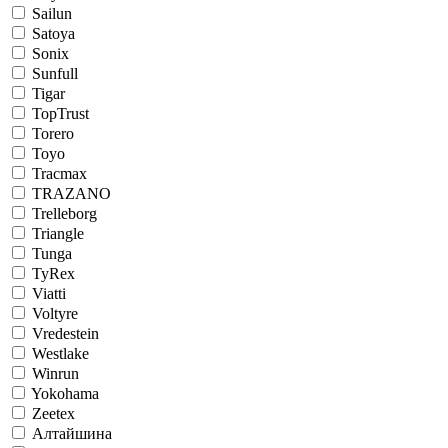
Sailun
Satoya
Sonix
Sunfull
Tigar
TopTrust
Torero
Toyo
Tracmax
TRAZANO
Trelleborg
Triangle
Tunga
TyRex
Viatti
Voltyre
Vredestein
Westlake
Winrun
Yokohama
Zeetex
Алтайшина