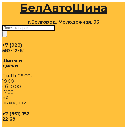
БелАвтоШина
Перейти
к
содержимому
г.Белгород, Молодежная, 93
Поиск
товаров
+7 (920)
582-12-81
Шины и
диски
Пн-Пт 09.00-
19.00
Сб 10.00-
17.00
Вс –
выходной
+7 (951) 152
22 69