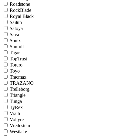
Roadstone
RockBlade
Royal Black
Sailun
Satoya
Sava
Sonix
Sunfull
Tigar
TopTrust
Torero
Toyo
Tracmax
TRAZANO
Trelleborg
Triangle
Tunga
TyRex
Viatti
Voltyre
Vredestein
Westlake