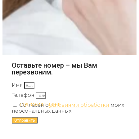
Оставьте номер – мы Вам
перезвоним.
Имя
Телефон
Согласен с
условиями обработки
моих
ПОД ЗАКАЗ 2-4 ДНЯ
персональных данных.
Отправить