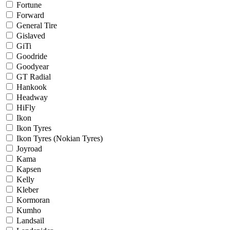
Fortune
Forward
General Tire
Gislaved
GiTi
Goodride
Goodyear
GT Radial
Hankook
Headway
HiFly
Ikon
Ikon Tyres
Ikon Tyres (Nokian Tyres)
Joyroad
Kama
Kapsen
Kelly
Kleber
Kormoran
Kumho
Landsail