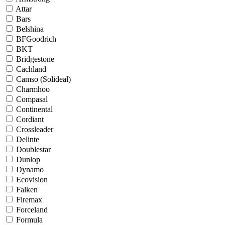
Attar
Bars
Belshina
BFGoodrich
BKT
Bridgestone
Cachland
Camso (Solideal)
Charmhoo
Compasal
Continental
Cordiant
Crossleader
Delinte
Doublestar
Dunlop
Dynamo
Ecovision
Falken
Firemax
Forceland
Formula