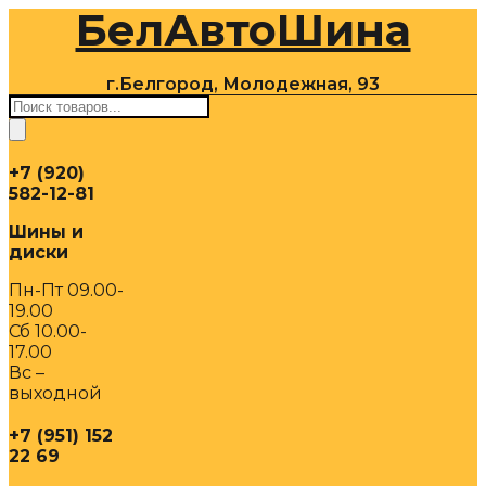
БелАвтоШина
Перейти
к
содержимому
г.Белгород, Молодежная, 93
Поиск
товаров
+7 (920)
582-12-81
Шины и
диски
Пн-Пт 09.00-
19.00
Сб 10.00-
17.00
Вс –
выходной
+7 (951) 152
22 69