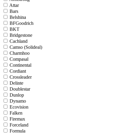
Attar
Bars
Belshina
BFGoodrich
BKT
Bridgestone
Cachland
Camso (Solideal)
Charmhoo
Compasal
Continental
Cordiant
Crossleader
Delinte
Doublestar
Dunlop
Dynamo
Ecovision
Falken
Firemax
Forceland
Formula