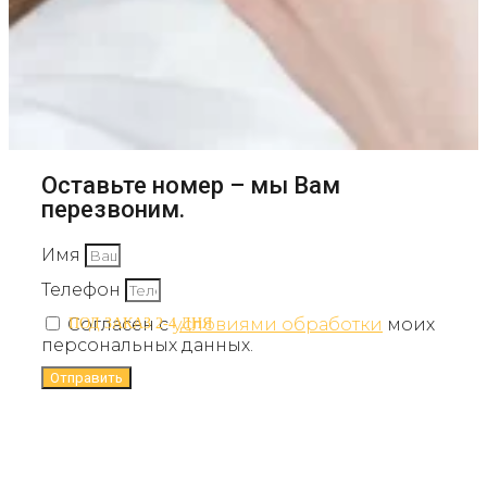
Оставьте номер – мы Вам
перезвоним.
Имя
Телефон
Согласен с
условиями обработки
моих
ПОД ЗАКАЗ 2-4 ДНЯ
персональных данных.
Отправить