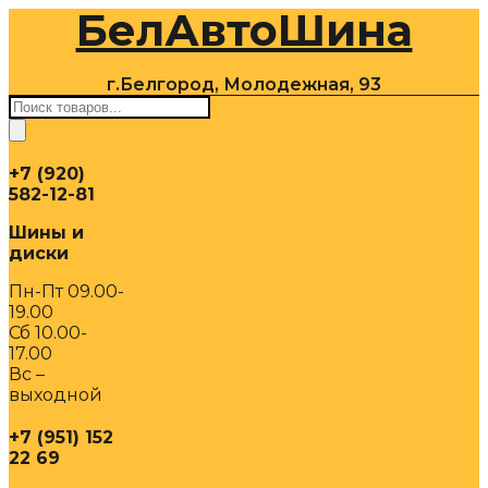
БелАвтоШина
Перейти
к
содержимому
г.Белгород, Молодежная, 93
Поиск
товаров
+7 (920)
582-12-81
Шины и
диски
Пн-Пт 09.00-
19.00
Сб 10.00-
17.00
Вс –
выходной
+7 (951) 152
22 69