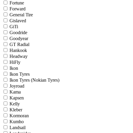
Fortune
Forward
General Tire
Gislaved
GiTi
Goodride
Goodyear
GT Radial
Hankook
Headway
HiFly
Ikon
Ikon Tyres
Ikon Tyres (Nokian Tyres)
Joyroad
Kama
Kapsen
Kelly
Kleber
Kormoran
Kumho
Landsail