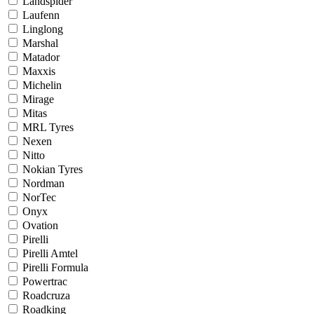
Landspider
Laufenn
Linglong
Marshal
Matador
Maxxis
Michelin
Mirage
Mitas
MRL Tyres
Nexen
Nitto
Nokian Tyres
Nordman
NorTec
Onyx
Ovation
Pirelli
Pirelli Amtel
Pirelli Formula
Powertrac
Roadcruza
Roadking