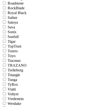
Roadstone
RockBlade
Royal Black
Sailun
Satoya
Sava
Sonix
Sunfull
Tigar
TopTrust
Torero
Toyo
Tracmax
TRAZANO
Trelleborg
Triangle
Tunga
TyRex
Viatti
Voltyre
Vredestein
Westlake