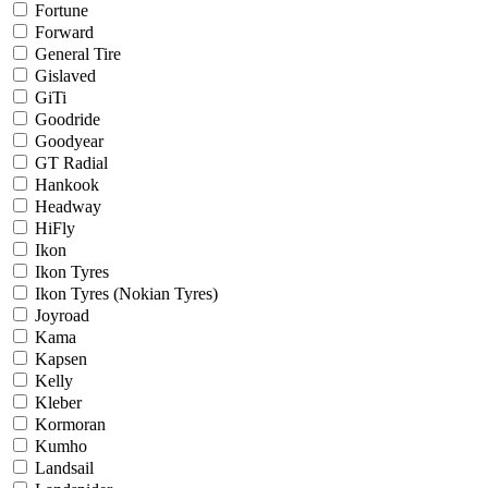
Fortune
Forward
General Tire
Gislaved
GiTi
Goodride
Goodyear
GT Radial
Hankook
Headway
HiFly
Ikon
Ikon Tyres
Ikon Tyres (Nokian Tyres)
Joyroad
Kama
Kapsen
Kelly
Kleber
Kormoran
Kumho
Landsail