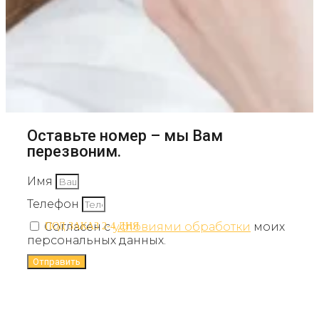
Оставьте номер – мы Вам
перезвоним.
Имя
Телефон
Согласен с
условиями обработки
моих
ПОД ЗАКАЗ 2-4 ДНЯ
персональных данных.
Отправить