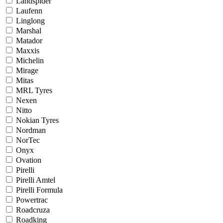
Landspider
Laufenn
Linglong
Marshal
Matador
Maxxis
Michelin
Mirage
Mitas
MRL Tyres
Nexen
Nitto
Nokian Tyres
Nordman
NorTec
Onyx
Ovation
Pirelli
Pirelli Amtel
Pirelli Formula
Powertrac
Roadcruza
Roadking