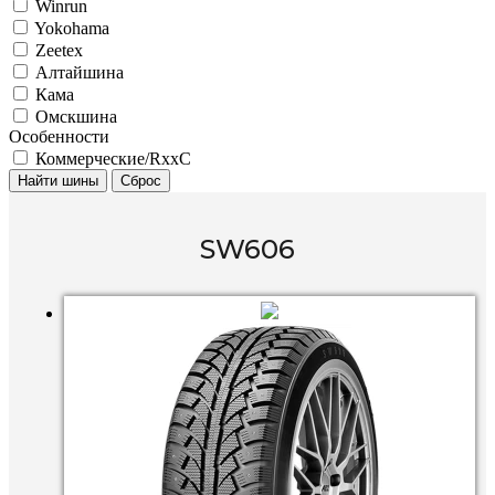
Winrun
Yokohama
Zeetex
Алтайшина
Кама
Омскшина
Особенности
Коммерческие/RxxC
Найти шины
Сброс
SW606