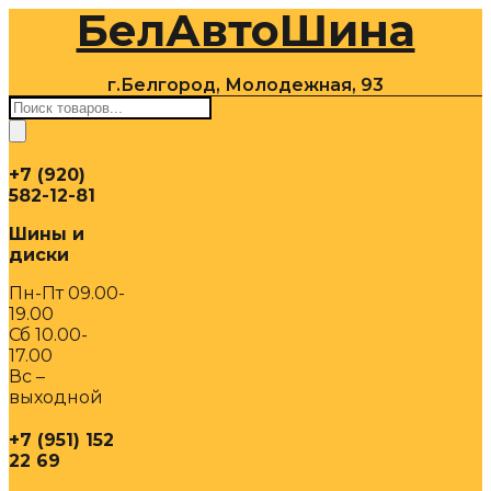
БелАвтоШина
Перейти
к
содержимому
г.Белгород, Молодежная, 93
Поиск
товаров
+7 (920)
582-12-81
Шины и
диски
Пн-Пт 09.00-
19.00
Сб 10.00-
17.00
Вс –
выходной
+7 (951) 152
22 69