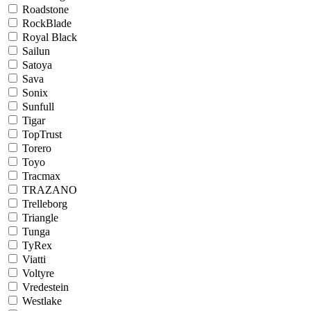
Roadstone
RockBlade
Royal Black
Sailun
Satoya
Sava
Sonix
Sunfull
Tigar
TopTrust
Torero
Toyo
Tracmax
TRAZANO
Trelleborg
Triangle
Tunga
TyRex
Viatti
Voltyre
Vredestein
Westlake