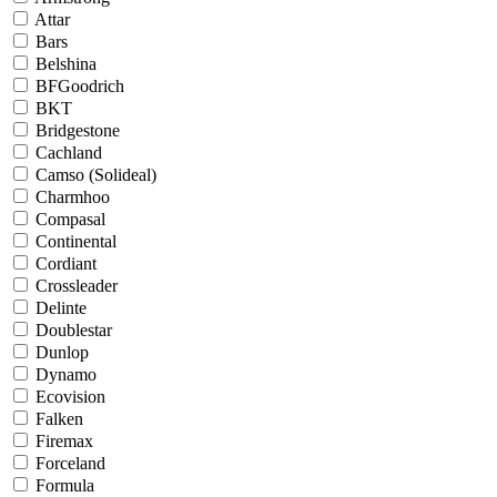
Attar
Bars
Belshina
BFGoodrich
BKT
Bridgestone
Cachland
Camso (Solideal)
Charmhoo
Compasal
Continental
Cordiant
Crossleader
Delinte
Doublestar
Dunlop
Dynamo
Ecovision
Falken
Firemax
Forceland
Formula