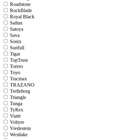
Roadstone
RockBlade
Royal Black
Sailun
Satoya
Sava
Sonix
Sunfull
Tigar
TopTrust
Torero
Toyo
Tracmax
TRAZANO
Trelleborg
Triangle
Tunga
TyRex
Viatti
Voltyre
Vredestein
Westlake