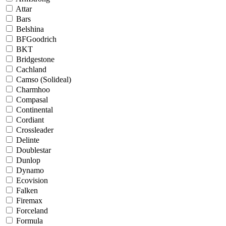
Attar
Bars
Belshina
BFGoodrich
BKT
Bridgestone
Cachland
Camso (Solideal)
Charmhoo
Compasal
Continental
Cordiant
Crossleader
Delinte
Doublestar
Dunlop
Dynamo
Ecovision
Falken
Firemax
Forceland
Formula