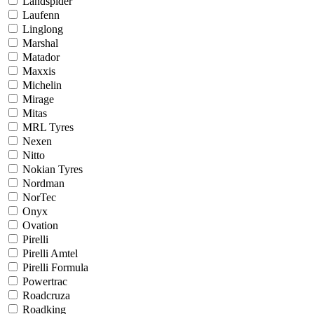
Landspider
Laufenn
Linglong
Marshal
Matador
Maxxis
Michelin
Mirage
Mitas
MRL Tyres
Nexen
Nitto
Nokian Tyres
Nordman
NorTec
Onyx
Ovation
Pirelli
Pirelli Amtel
Pirelli Formula
Powertrac
Roadcruza
Roadking