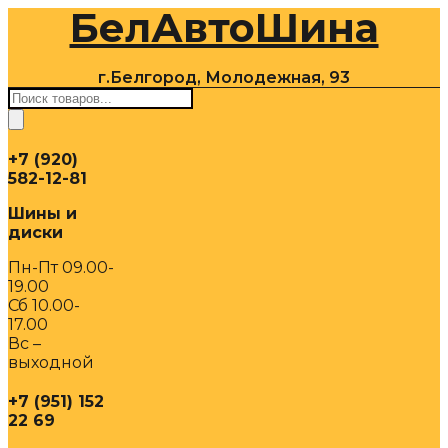
БелАвтоШина
Перейти
к
содержимому
г.Белгород, Молодежная, 93
Поиск
товаров
+7 (920)
582-12-81
Шины и
диски
Пн-Пт 09.00-
19.00
Сб 10.00-
17.00
Вс –
выходной
+7 (951) 152
22 69