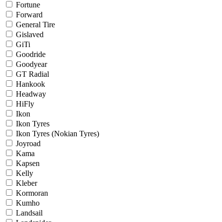
Fortune
Forward
General Tire
Gislaved
GiTi
Goodride
Goodyear
GT Radial
Hankook
Headway
HiFly
Ikon
Ikon Tyres
Ikon Tyres (Nokian Tyres)
Joyroad
Kama
Kapsen
Kelly
Kleber
Kormoran
Kumho
Landsail