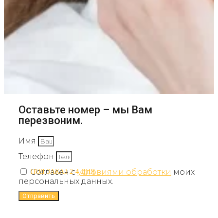
Оставьте номер – мы Вам
перезвоним.
Имя
Телефон
Согласен с
условиями обработки
моих
ПОД ЗАКАЗ 2-4 ДНЯ
персональных данных.
Отправить