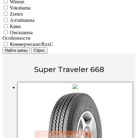
Winrun
Yokohama
Zeetex
Алтайшина
Кама
Омскшина
Особенности
Коммерческие/RxxC
Найти шины
Сброс
Super Traveler 668