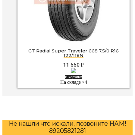
GT Radial Super Traveler 668 7.5/0 R16
122/118N
11 550
Р
В корзину
На складе >4
Не нашли что искали, позвоните НАМ!
89205821281