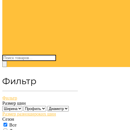
Поиск
товаров
Фильтр
Фильтр
Размер шин
Размер разношироких шин
Сезон
Все