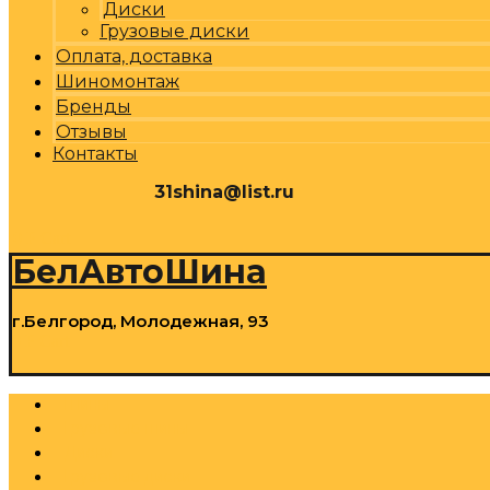
Диски
Грузовые диски
Оплата, доставка
Шиномонтаж
Бренды
Отзывы
Контакты
31shina@list.ru
0
Р
Cart
БелАвтоШина
г.Белгород, Молодежная, 93
0
Р
Cart
Шины
Грузовые шины
Диски
Грузовые диски