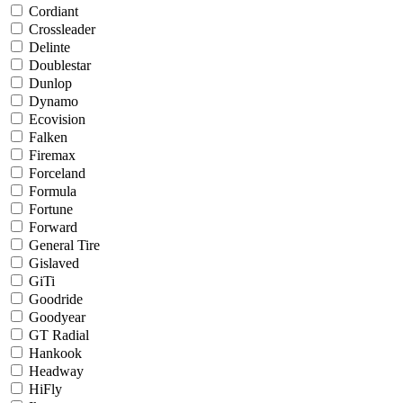
Cordiant
Crossleader
Delinte
Doublestar
Dunlop
Dynamo
Ecovision
Falken
Firemax
Forceland
Formula
Fortune
Forward
General Tire
Gislaved
GiTi
Goodride
Goodyear
GT Radial
Hankook
Headway
HiFly