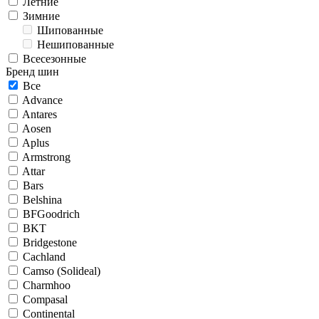
Летние
Зимние
Шипованные
Нешипованные
Всесезонные
Бренд шин
Все
Advance
Antares
Aosen
Aplus
Armstrong
Attar
Bars
Belshina
BFGoodrich
BKT
Bridgestone
Cachland
Camso (Solideal)
Charmhoo
Compasal
Continental