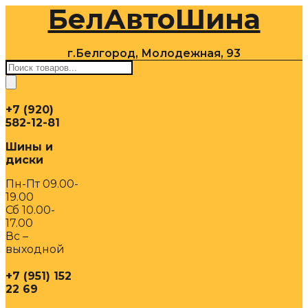
БелАвтоШина
Перейти
к
содержимому
г.Белгород, Молодежная, 93
Поиск
товаров
+7 (920)
582-12-81
Шины и
диски
Пн-Пт 09.00-
19.00
Сб 10.00-
17.00
Вс –
выходной
+7 (951) 152
22 69