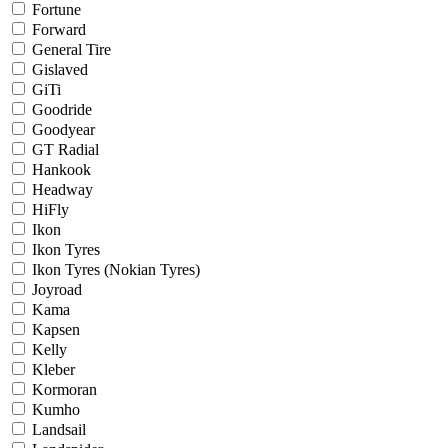
Fortune
Forward
General Tire
Gislaved
GiTi
Goodride
Goodyear
GT Radial
Hankook
Headway
HiFly
Ikon
Ikon Tyres
Ikon Tyres (Nokian Tyres)
Joyroad
Kama
Kapsen
Kelly
Kleber
Kormoran
Kumho
Landsail