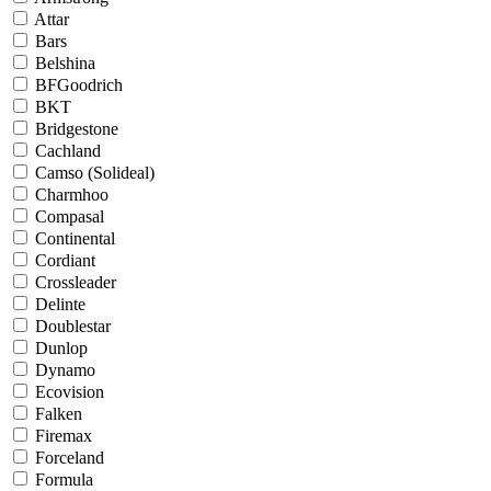
Attar
Bars
Belshina
BFGoodrich
BKT
Bridgestone
Cachland
Camso (Solideal)
Charmhoo
Compasal
Continental
Cordiant
Crossleader
Delinte
Doublestar
Dunlop
Dynamo
Ecovision
Falken
Firemax
Forceland
Formula