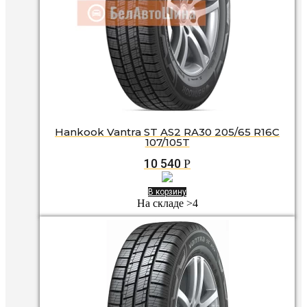
Hankook Vantra ST AS2 RA30 205/65 R16C
107/105T
10 540
Р
В корзину
На складе >4