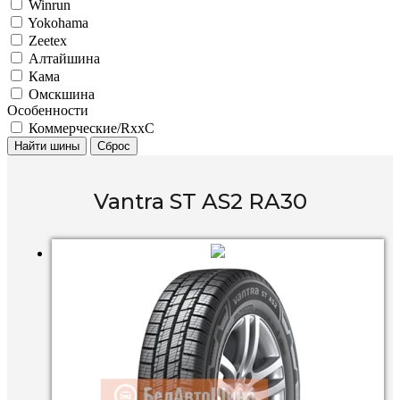
Winrun
Yokohama
Zeetex
Алтайшина
Кама
Омскшина
Особенности
Коммерческие/RxxC
Найти шины
Сброс
Vantra ST AS2 RA30