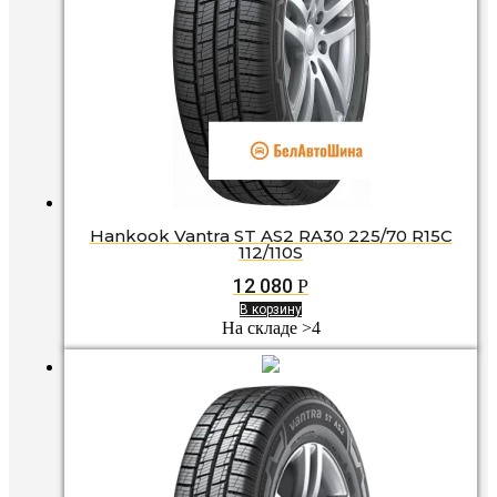
Hankook Vantra ST AS2 RA30 225/70 R15C
112/110S
12 080
Р
В корзину
На складе >4