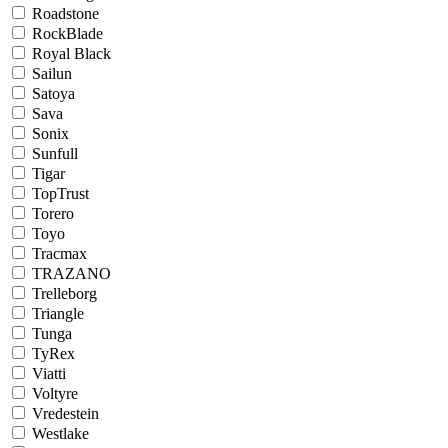
Roadstone
RockBlade
Royal Black
Sailun
Satoya
Sava
Sonix
Sunfull
Tigar
TopTrust
Torero
Toyo
Tracmax
TRAZANO
Trelleborg
Triangle
Tunga
TyRex
Viatti
Voltyre
Vredestein
Westlake