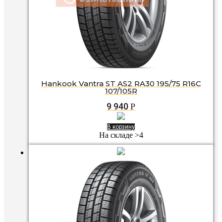
Hankook Vantra ST AS2 RA30 195/75 R16C
107/105R
9 940
Р
В корзину
На складе >4