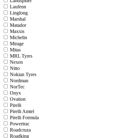
Landspider
Laufenn
Linglong
Marshal
Matador
Maxxis
Michelin
Mirage
Mitas
MRL Tyres
Nexen
Nitto
Nokian Tyres
Nordman
NorTec
Onyx
Ovation
Pirelli
Pirelli Amtel
Pirelli Formula
Powertrac
Roadcruza
Roadking