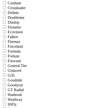
Cordiant
Crossleader
Delinte
Doublestar
Dunlop
Dynamo
Ecovision
Falken
Firemax
Forceland
Formula
Fortune
Forward
General Tire
Gislaved
GiTi
Goodride
Goodyear
GT Radial
Hankook
Headway
HiFly