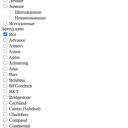
Летние
Зимние
Шипованные
Нешипованные
Всесезонные
Бренд шин
Все
Advance
Antares
Aosen
Aplus
Armstrong
Attar
Bars
Belshina
BFGoodrich
BKT
Bridgestone
Cachland
Camso (Solideal)
Charmhoo
Compasal
Continental