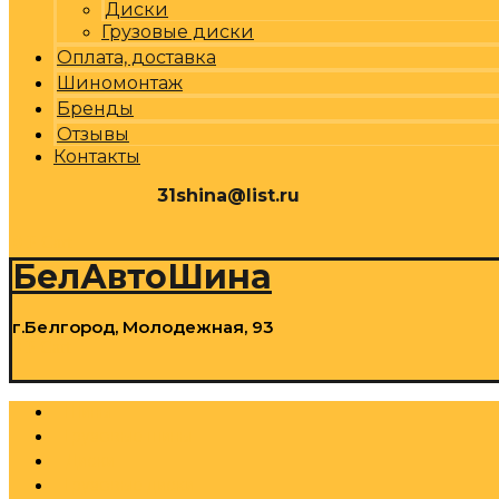
Диски
Грузовые диски
Оплата, доставка
Шиномонтаж
Бренды
Отзывы
Контакты
31shina@list.ru
0
Р
Cart
БелАвтоШина
г.Белгород, Молодежная, 93
0
Р
Cart
Шины
Грузовые шины
Диски
Грузовые диски