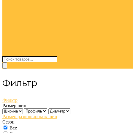
Поиск
товаров
Фильтр
Фильтр
Размер шин
Размер разношироких шин
Сезон
Все