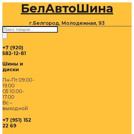
БелАвтоШина
Перейти
к
содержимому
г.Белгород, Молодежная, 93
Поиск
товаров
+7 (920)
582-12-81
Шины и
диски
Пн-Пт 09.00-
19.00
Сб 10.00-
17.00
Вс –
выходной
+7 (951) 152
22 69