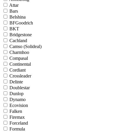
Attar
Bars
Belshina
BFGoodrich
BKT
Bridgestone
Cachland
Camso (Solideal)
Charmhoo
Compasal
Continental
Cordiant
Crossleader
Delinte
Doublestar
Dunlop
Dynamo
Ecovision
Falken
Firemax
Forceland
Formula