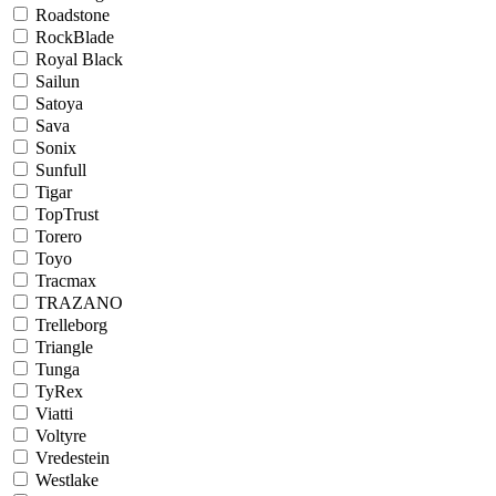
Roadstone
RockBlade
Royal Black
Sailun
Satoya
Sava
Sonix
Sunfull
Tigar
TopTrust
Torero
Toyo
Tracmax
TRAZANO
Trelleborg
Triangle
Tunga
TyRex
Viatti
Voltyre
Vredestein
Westlake