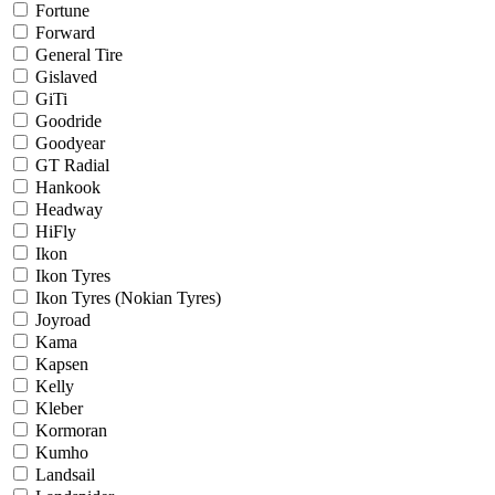
Fortune
Forward
General Tire
Gislaved
GiTi
Goodride
Goodyear
GT Radial
Hankook
Headway
HiFly
Ikon
Ikon Tyres
Ikon Tyres (Nokian Tyres)
Joyroad
Kama
Kapsen
Kelly
Kleber
Kormoran
Kumho
Landsail