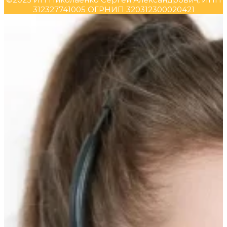
312327741005 ОГРНИП 320312300020421
Прокрутка
вверх