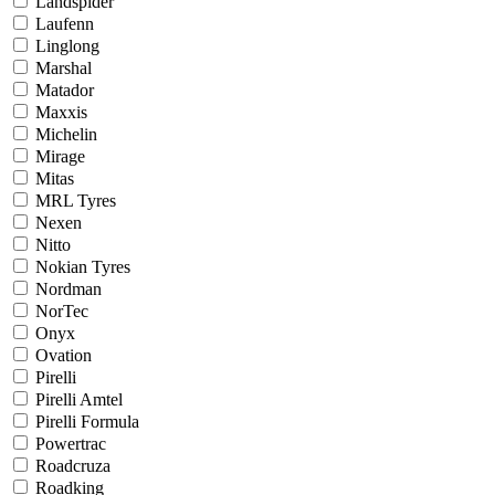
Landspider
Laufenn
Linglong
Marshal
Matador
Maxxis
Michelin
Mirage
Mitas
MRL Tyres
Nexen
Nitto
Nokian Tyres
Nordman
NorTec
Onyx
Ovation
Pirelli
Pirelli Amtel
Pirelli Formula
Powertrac
Roadcruza
Roadking