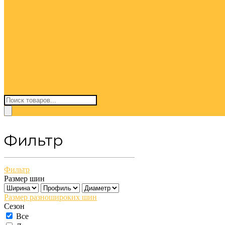
Поиск
товаров
Фильтр
Фильтр
Размер шин
Размер разношироких шин
Сезон
Все