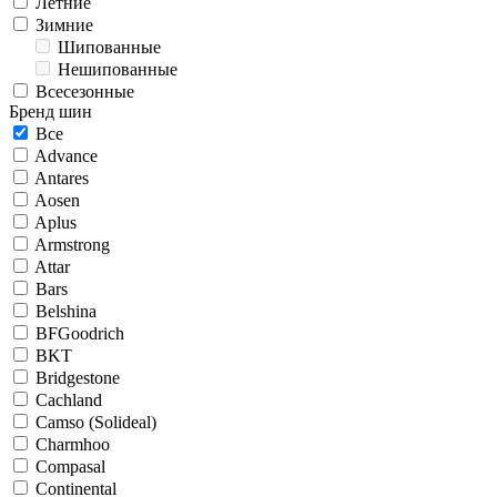
Летние
Зимние
Шипованные
Нешипованные
Всесезонные
Бренд шин
Все
Advance
Antares
Aosen
Aplus
Armstrong
Attar
Bars
Belshina
BFGoodrich
BKT
Bridgestone
Cachland
Camso (Solideal)
Charmhoo
Compasal
Continental