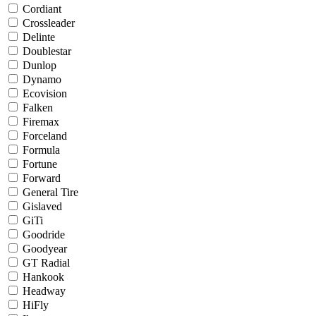
Cordiant
Crossleader
Delinte
Doublestar
Dunlop
Dynamo
Ecovision
Falken
Firemax
Forceland
Formula
Fortune
Forward
General Tire
Gislaved
GiTi
Goodride
Goodyear
GT Radial
Hankook
Headway
HiFly