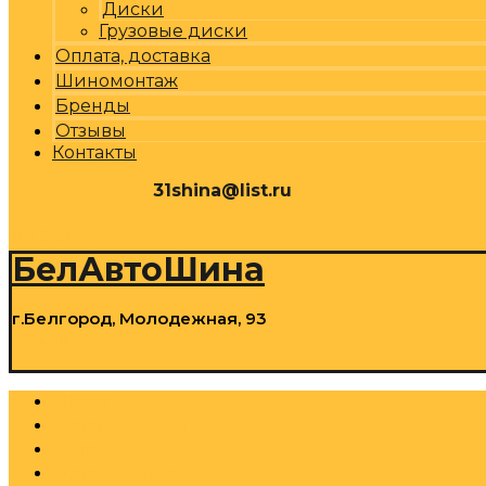
Диски
Грузовые диски
Оплата, доставка
Шиномонтаж
Бренды
Отзывы
Контакты
31shina@list.ru
0
Р
Cart
БелАвтоШина
г.Белгород, Молодежная, 93
0
Р
Cart
Шины
Грузовые шины
Диски
Грузовые диски