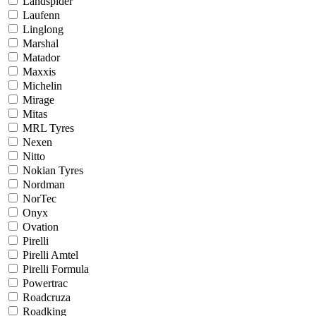
Landspider
Laufenn
Linglong
Marshal
Matador
Maxxis
Michelin
Mirage
Mitas
MRL Tyres
Nexen
Nitto
Nokian Tyres
Nordman
NorTec
Onyx
Ovation
Pirelli
Pirelli Amtel
Pirelli Formula
Powertrac
Roadcruza
Roadking