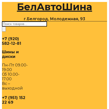
БелАвтоШина
Перейти
к
содержимому
г.Белгород, Молодежная, 93
Поиск
товаров
+7 (920)
582-12-81
Шины и
диски
Пн-Пт 09.00-
19.00
Сб 10.00-
17.00
Вс –
выходной
+7 (951) 152
22 69