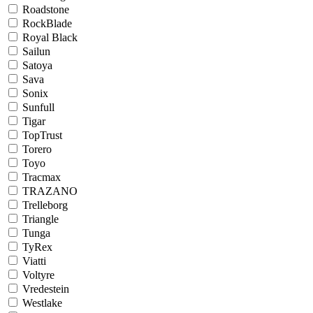
Roadstone
RockBlade
Royal Black
Sailun
Satoya
Sava
Sonix
Sunfull
Tigar
TopTrust
Torero
Toyo
Tracmax
TRAZANO
Trelleborg
Triangle
Tunga
TyRex
Viatti
Voltyre
Vredestein
Westlake