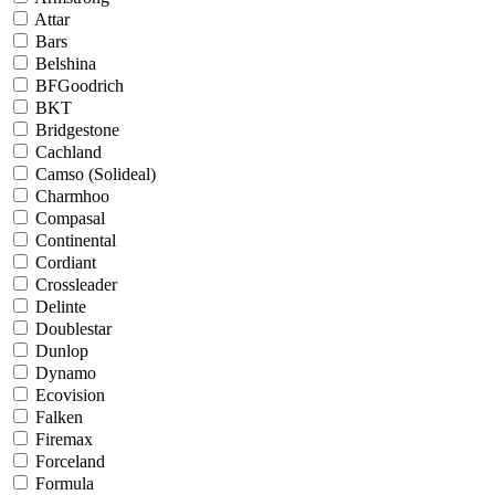
Attar
Bars
Belshina
BFGoodrich
BKT
Bridgestone
Cachland
Camso (Solideal)
Charmhoo
Compasal
Continental
Cordiant
Crossleader
Delinte
Doublestar
Dunlop
Dynamo
Ecovision
Falken
Firemax
Forceland
Formula