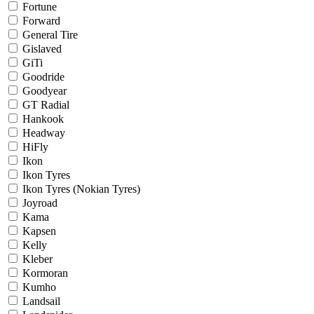
Fortune
Forward
General Tire
Gislaved
GiTi
Goodride
Goodyear
GT Radial
Hankook
Headway
HiFly
Ikon
Ikon Tyres
Ikon Tyres (Nokian Tyres)
Joyroad
Kama
Kapsen
Kelly
Kleber
Kormoran
Kumho
Landsail